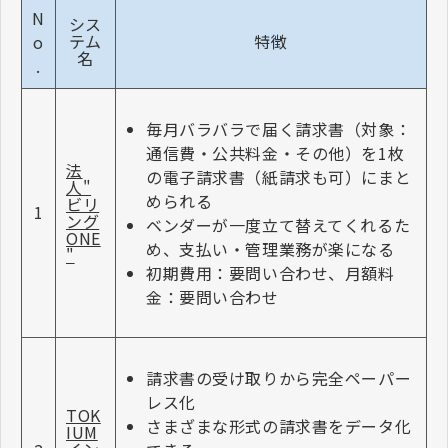
N
シス
テム
特徴
o
名
.
毎月バラバラで届く請求書（対象：
通信費・公共料金・その他）を1枚
法
の電子請求書（紙請求も可）にまと
人"
められる
ビリ
1
ング
ベンダーが一度立て替えてくれるた
ONE
め、支払い・管理業務が楽になる
"
初期費用：要問い合わせ、月額料
金：要問い合わせ
請求書の受け取りから完全ペーパー
レス化
TOK
さまざまな形式の請求書をデータ化
IUM