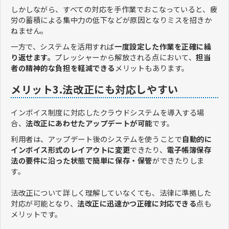
しかしながら、すべての対応を手作業でおこなっていると、疲
労の蓄積による集中力の低下などが原因となりミスを招きか
ねません。
一方で、システムを活用すれば
一度設定した作業を正確に繰
り返せます。
プレッシャーから解放される点において、
担当
者の精神的な負担を軽減できる
メリットもあります。
メリット3.法改正にも対応しやすい
インボイス制度に対応したクラウドシステムを導入する場
合、
法改正にあわせたアップデートが可能
です。
利用者は、アップデート後のシステムを使うことで
自動的に
インボイス形式のレイアウトに変更
できたり、
電子帳簿保存
法の要件に沿った状態で簡単に保存・保管
ができたりしま
す。
法改正について詳しく理解していなくても、法律に準拠した
対応が可能となり、
法改正に迅速かつ正確に対応できる
点も
メリットです。