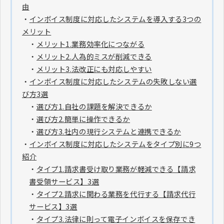
由
・
インボイス制度に対応したシステムを導入する3つの
メリット
・
メリット1.業務効率化につながる
・
メリット2.人為的ミスが削減できる
・
メリット3.法改正にも対応しやすい
・
インボイス制度に対応したシステムの失敗しない選
び方3選
・
選び方1.自社の課題を解決できるか
・
選び方2.簡単に操作できるか
・
選び方3.社内の現行システムと連携できるか
・
インボイス制度に対応したシステムをタイプ別に9つ
紹介
・
タイプ1.請求書受け取り業務が軽減できる【請求
書受領サービス】3選
・
タイプ2.請求に関わる業務を代行する【請求代行
サービス】3選
・
タイプ3.法律に則って電子インボイスを保存でき