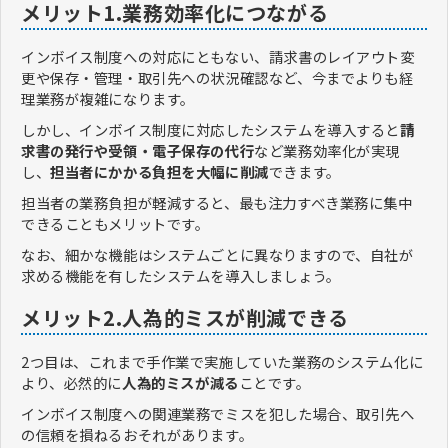
メリット1.業務効率化につながる
インボイス制度への対応にともない、請求書のレイアウト変
更や保存・管理・取引先への状況確認など、今までよりも経
理業務が複雑になります。
しかし、インボイス制度に対応したシステムを導入すると
請
求書の発行や受領・電子保存の代行
など業務効率化が実現
し、
担当者にかかる負担を大幅に削減
できます。
担当者の業務負担が軽減すると、最も注力すべき業務に集中
できることもメリットです。
なお、細かな機能はシステムごとに異なりますので、自社が
求める機能を有したシステムを導入しましょう。
メリット2.人為的ミスが削減できる
2つ目は、これまで手作業で実施していた業務のシステム化に
より、必然的に
人為的ミスが減る
ことです。
インボイス制度への関連業務でミスを犯した場合、取引先へ
の信頼を損ねるおそれがあります。