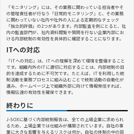
「モニタリング」には、その業務に関わっている担当者やそ
の管理責任者が行なう「日常的モニタリング」と、その業務
に関わっていない社内や社外の人による定期的なチェック
「独立的評価」の2つがあります。内部監査を例にとると、社
内の監査部門が、社内資料閲覧や質問を行ない企業内部にお
ける内部統制の有効性を具体的に確認することになります。
ITへの対応
「ITへの対応」は、ITへの理解を深めて環境を整備すること
です。組織内外のITに適切に対応することは、内部統制の目
的を達成するために不可欠です。たとえば、ITを利用した統
制活動を業務プロセスに組み込むことで統制活動の自動化が
進み、ホームページ上で組織外部に向けて情報発信すれば、
情報伝達の有効性を確保できます。
終わりに
J-SOXに基づく内部統制報告は、全ての上場企業に求められ
るため、上場企業では仕組みが構築されています。自社の事
業に大きな影響を与えるリスクは何か、自社の体制の中の弱