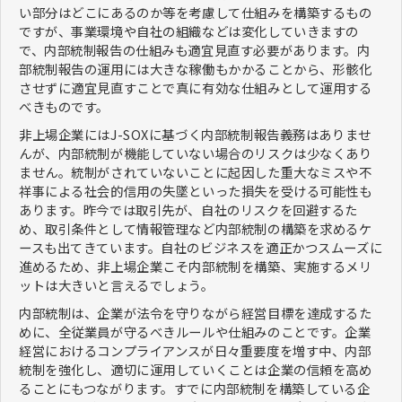
い部分はどこにあるのか等を考慮して仕組みを構築するもの
ですが、事業環境や自社の組織などは変化していきますの
で、内部統制報告の仕組みも適宜見直す必要があります。内
部統制報告の運用には大きな稼働もかかることから、形骸化
させずに適宜見直すことで真に有効な仕組みとして運用する
べきものです。
非上場企業にはJ-SOXに基づく内部統制報告義務はありませ
んが、内部統制が機能していない場合のリスクは少なくあり
ません。統制がされていないことに起因した重大なミスや不
祥事による社会的信用の失墜といった損失を受ける可能性も
あります。昨今では取引先が、自社のリスクを回避するた
め、取引条件として情報管理など内部統制の構築を求めるケ
ースも出てきています。自社のビジネスを適正かつスムーズに
進めるため、非上場企業こそ内部統制を構築、実施するメリ
ットは大きいと言えるでしょう。
内部統制は、企業が法令を守りながら経営目標を達成するた
めに、全従業員が守るべきルールや仕組みのことです。企業
経営におけるコンプライアンスが日々重要度を増す中、内部
統制を強化し、適切に運用していくことは企業の信頼を高め
ることにもつながります。すでに内部統制を構築している企