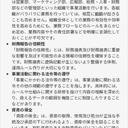
は営業部、マーケティング部、広報部、総務・人事・財務
部などの管理部といった組織で事業活動を行います。各組
織がバラバラに業務を行っていては、相互に齟齬が起きる
ことも否めません。組織全体としての業務の有効性や効率
性を高めるためにも、業務フローなどのルールをあらかじ
め定め、業務内容やその責任部署などを明確に言語化して
おくことが不可欠です。
財務報告の信頼性
「財務報告の信頼性」とは、財務諸表及び財務諸表に重要
な影響を及ぼす可能性のある情報の信頼性を確保すること
です。財務諸表に虚偽記載が生じないよう整備する体制、
運用ルール作りが大切になります。
事業活動に関わる法令等の遵守
「事業にかかわる法令等の遵守」は、事業活動に関わる法
令その他の規範の遵守することを指します。具体的には、
ルールや仕組みに関する研修を設けて内容の理解を深めた
り、扱えるデータの範囲を権限ごとに制限したりすること
などがあります。
資産の保全
「資産の保全」は、資産の取得、使用及び処分が正当な手
続及び承認の下に行われるよう、資産の保全を図ることを
いいます。有形資産である金融資産やパソコンなどに限ら