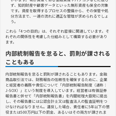
ず、知的財産や顧客データといった無形資産も保全の対象
です。資産を取得するプロセスの整備から、その保管や処
分方法まで、一連の流れに適正な管理が求められるでしょ
う。
これら「4つの目的」は、それぞれ密接に関連しています。そ
れぞれの関係性を考慮した仕組みとして構築する必要があり
ます。
内部統制報告を怠ると、罰則が課される
こともある
内部統制報告を怠ると罰則が課されることもあります。金融
商品取引法では、財務報告の信頼性を確保するために、企業
と経営者の義務や責任について「内部統制報告制度（通称：
J-SOX）」という制度を導入しています。経営者は有価証券
報告書と併せて「内部統制報告書」を内閣総理大臣宛に提出
し、その報告書には公認会計士又は監査法人の監査証明をつ
けなければなりません。違反した場合、責任者に5年以下の懲
役または500万円以下の罰金、あるいはその両方が課されま