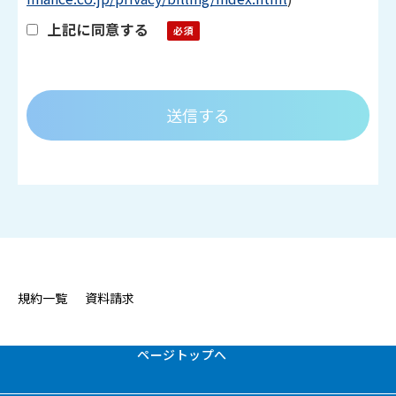
（3）上記の利用目的に付随する目的のため
上記に同意する
・当社は、法令に定める場合を除き、あらか
じめお客様の同意を得ることなく、第三者
（委託先を除く）に個人情報を提供すること
はありません。
・当社の個人情報データの安全管理措置につ
いては下記プライバシーポリシーの第6項のと
おりとします。
・個人情報の取扱いに関するお問合せは以下
へご連絡ください。
ＮＴＴファイナンス株式会社
規約一覧
資料請求
ビリング事業本部
ビリングソリューション部
info-support-ml@ntt-finance.com
ページトップへ