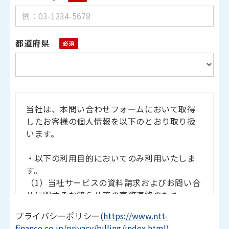
都道府県
当社は、本問い合わせフォームにおいて取得
したお客様の個人情報を以下のとおり取り扱
います。
・以下の利用目的においてのみ利用いたしま
す。
（1）当社サービスの資料請求およびお問い合
せに関するお知らせ等の事務連絡のため
（2）当社サービスに関する広告を送信するた
プライバシーポリシー
(
https://www.ntt-
め
finance.co.jp/privacy/billing/index.html
)