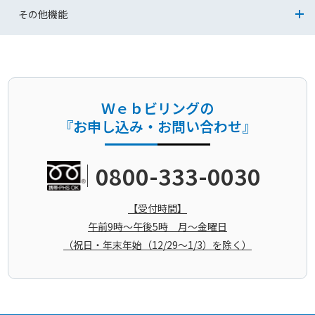
【2024年6月請求分以降】適格請求書・適格返還請求書のダウンロ
会員情報の照会／変更
その他機能
ード
日中の連絡先電話番号変更
フローティングメニュー
【2024年5月請求分以前】適格請求書・適格返還請求書のダウンロ
ード
連絡先メールアドレス変更
設定（生体認証設定）
Ｗｅｂビリングの
『お申し込み・お問い合わせ』
連絡先携帯電話番号（SMS）変更
設定（プッシュ通知設定）
ワンタイムパスワード通知先変更
0800-333-0030
お知らせ
Ｗｅｂビリング対象回線追加・変更
【受付時間】
午前9時～午後5時 月～金曜日
ログインID/ログインパスワード変更
（祝日・年末年始（12/29～1/3）を除く）
ｄアカウント連携登録解除