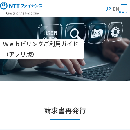
メ
JP
EN
イ
メニュー
ン
コ
ン
テ
Ｗｅｂビリングご利用ガイド
ン
ツ
（アプリ版）
に
ス
キ
ッ
プ
請求書再発行