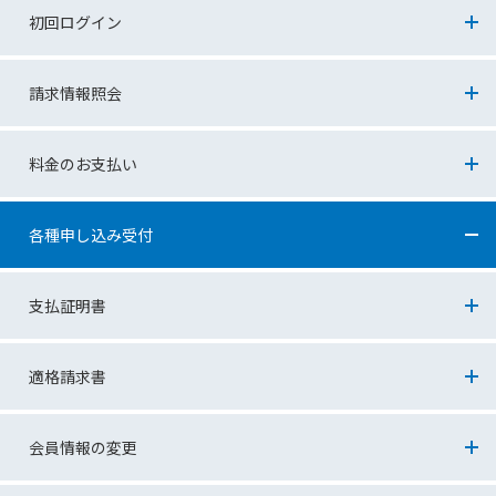
初回ログイン
ご利用前の注意事項
請求情報照会
初回アプリ起動
TOP画面
料金のお支払い
初回ログイン
請求情報照会（請求額／詳細内訳）
料金のお支払い画面
各種申し込み受付
請求データのダウンロード
請求書再発行
支払証明書
請求書等送付先変更
料金支払証明書・ご利用料金証明書のダウンロード
適格請求書
支払方法変更
注意事項
会員情報の変更