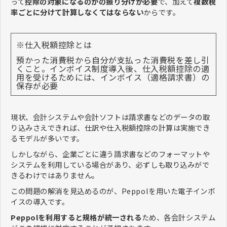
って
控除の対象になるのかの振り分けが必要
で、加えて
複数税
率ごとに分けて計算しなくてはならない
からです。
※仕入税額控除とは
預かった消費税から自分が支払った消費税を差し引
くこと。インボイス制度導入後、仕入税額控除の適
用を受けるためには、インボイス（適格請求書）の
保存が必要
現状、会計システムや会計ソフトは請求書などのデータの取
り込みさえできれば、仕訳や仕入税額控除の計算は実施でき
るモデルが多いです。
しかしながら、企業ごとに違う請求書などのフォーマットや
システムを利用している場合があり、必ずしも取り込みがで
きるわけではありません。
この問題の解消を見込めるのが、Peppolを用いた電子インボ
イスの導入です。
Peppolを利用すると規格が統一される
ため、各会計システム