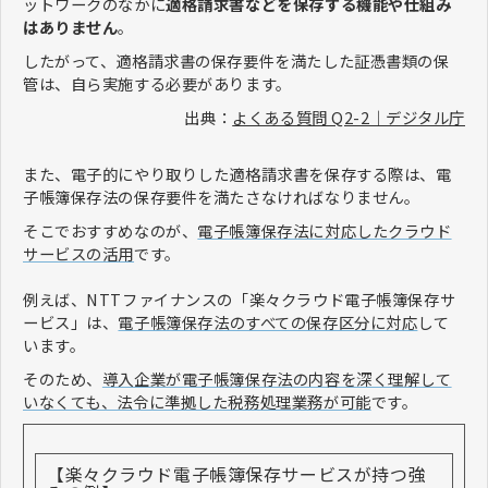
ットワークのなかに
適格請求書などを保存する機能や仕組み
はありません
。
したがって、適格請求書の保存要件を満たした証憑書類の保
管は、自ら実施する必要があります。
出典：
よくある質問 Q2-2｜デジタル庁
また、電子的にやり取りした適格請求書を保存する際は、電
子帳簿保存法の保存要件を満たさなければなりません。
そこでおすすめなのが、
電子帳簿保存法に対応したクラウド
サービスの活用
です。
例えば、NTTファイナンスの「楽々クラウド電子帳簿保存サ
ービス」は、
電子帳簿保存法のすべての保存区分に対応
して
います。
そのため、
導入企業が電子帳簿保存法の内容を深く理解して
いなくても、法令に準拠した税務処理業務が可能
です。
【楽々クラウド電子帳簿保存サービスが持つ強