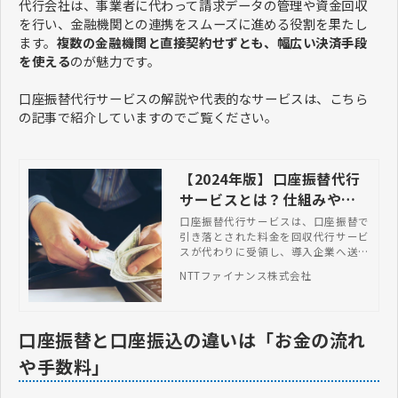
代行会社は、事業者に代わって請求データの管理や資金回収
を行い、金融機関との連携をスムーズに進める役割を果たし
ます。
複数の金融機関と直接契約せずとも、幅広い決済手段
を使える
のが魅力です。
口座振替代行サービスの解説や代表的なサービスは、こちら
の記事で紹介していますのでご覧ください。
【2024年版】口座振替代行
サービスとは？仕組みやメ
リット、おすすめ9選
口座振替代行サービスは、口座振替で
引き落とされた料金を回収代行サービ
スが代わりに受領し、導入企業へ送金
するシステムです。本記事では、口座
NTTファイナンス株式会社
振替代行サービスの仕組み選定ポイン
ト・おすすめ9選など網羅的に解説し
ます。
口座振替と口座振込の違いは「お金の流れ
や手数料」