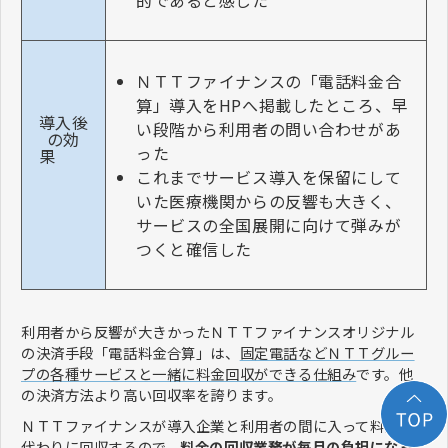
ＮＴＴファイナンスの「電話料金合
算」導入をHPへ掲載したところ、早
導入後
い段階から利用者の問い合わせがあ
の効
った
果
これまでサービス導入を保留にして
いた医療機関からの反響も大きく、
サービスの全国展開に向けて弾みが
つくと確信した
利用者から反響が大きかったＮＴＴファイナンスオリジナル
の決済手段「電話料金合算」は、
固定電話などＮＴＴグルー
プの各種サービスと一緒に料金回収ができる仕組み
です。他
の決済方法より高い回収率を誇ります。
ＮＴＴファイナンスが導入企業と利用者の間に入って料金を
代わりに回収するので、
料金の回収業務が毎月の負担になっ