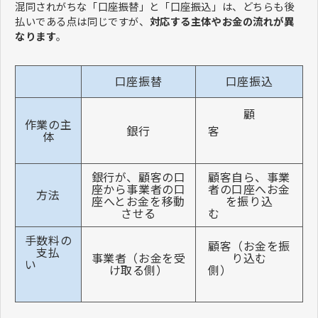
混同されがちな「口座振替」と「口座振込」は、どちらも後
払いである点は同じですが、
対応する主体やお金の流れが異
なります
。
口座振替
口座振込
顧
作業の主
銀行
客
体
銀行が、顧客の口
顧客自ら、事業
座から事業者の口
者の口座へお金
方法
座へとお金を移動
を振り込
させる
む
手数料の
顧客（お金を振
支払
事業者（お金を受
り込む
い
け取る側）
側）