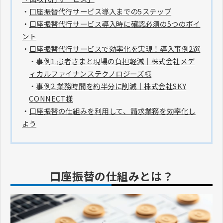
・
口座振替代行サービス導入までの5ステップ
・
口座振替代行サービス導入時に確認必須の5つのポイ
ント
・
口座振替代行サービスで効率化を実現！導入事例2選
・
事例1.患者さまと現場の負担軽減｜株式会社メデ
ィカルファイナンステクノロジーズ様
・
事例2.業務時間を約半分に削減｜株式会社SKY
CONNECT様
・
口座振替の仕組みを利用して、請求業務を効率化し
よう
口座振替の仕組みとは？