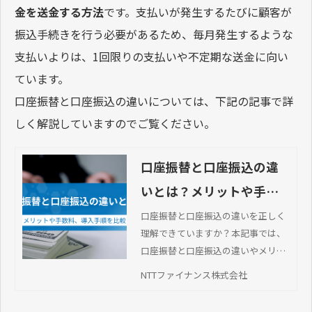
金を送金する方法
です。支払いが発生するたびに顧客が
振込手続きを行う必要があるため、毎月発生するような
支払いよりは、1回限りの支払いや不定期な送金に向い
ています。
口座振替と口座振込の違いについては、下記の記事で詳
しく解説していますのでご覧ください。
口座振替と口座振込の違
いとは？メリットや手数
料、導入手順を比較
口座振替と口座振込の違いを正しく
理解できていますか？本記事では、
口座振替と口座振込の違いやメリッ
ト・デメリットを徹底比較。口座振
NTTファイナンス株式会社
替代行サービスの導入方法や選び方
のポイントも解説します。