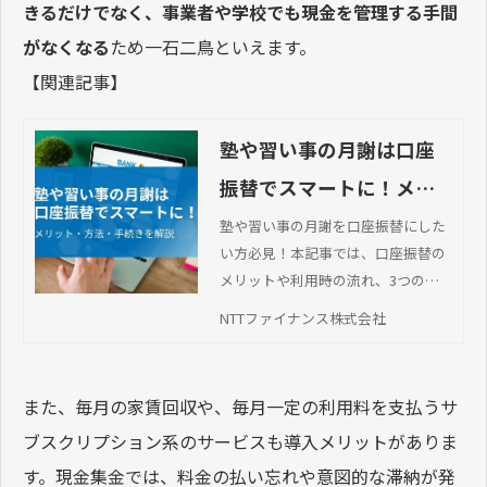
きるだけでなく、事業者や学校でも現金を管理する手間
がなくなる
ため一石二鳥といえます。
【関連記事】
塾や習い事の月謝は口座
振替でスマートに！メリ
ット・方法・手続きを解
塾や習い事の月謝を口座振替にした
い方必見！本記事では、口座振替の
説
メリットや利用時の流れ、3つの注
意点などについて解説します。
NTTファイナンス株式会社
また、毎月の家賃回収や、毎月一定の利用料を支払うサ
ブスクリプション系のサービスも導入メリットがありま
す。現金集金では、料金の払い忘れや意図的な滞納が発