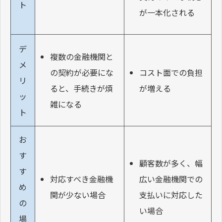
ト
が一本化される
デ
複数の金融機関と
メ
の契約が必要にな
コスト面での負担
リ
ると、手続きが煩
が増える
ッ
雑になる
ト
お
す
顧客数が多く、幅
す
対応すべき金融機
広い金融機関での
め
関が少ない場合
支払いに対応した
の
い場合
場