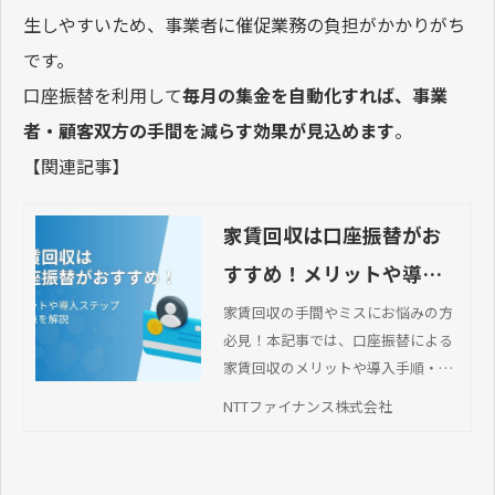
生しやすいため、事業者に催促業務の負担がかかりがち
です。
口座振替を利用して
毎月の集金を自動化すれば、事業
者・顧客双方の手間を減らす効果が見込めます
。
【関連記事】
家賃回収は口座振替がお
すすめ！メリットや導入
ステップ・注意点を解説
家賃回収の手間やミスにお悩みの方
必見！本記事では、口座振替による
家賃回収のメリットや導入手順・注
意点、トラブル対応を解説していま
NTTファイナンス株式会社
す。