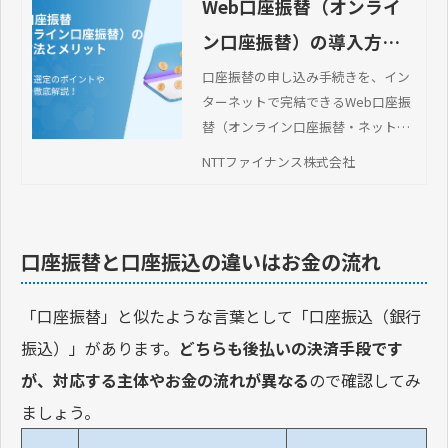
Web口座振替（オンライ
ン口座振替）の導入方法
とメリット。サービス選
口座振替の申し込み手続きを、イン
ターネットで完結できるWeb口座振
定のポイントや事例まで
替（オンライン口座振替・ネット口
徹底解説！
座振替）。本記事では、Web口座振
NTTファイナンス株式会社
替の仕組みやメリット・デメリッ
ト、サービスの選び方を解説しま
す。
口座振替と口座振込の違いはお金の流れ
「口座振替」と似たような言葉として「口座振込（銀行
振込）」があります。
どちらも後払いの決済手段です
が、対応する主体やお金の流れが異なる
ので確認してみ
ましょう。