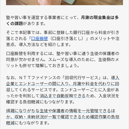
塾や習い事を運営する事業者にとって、
月謝の現金集金は多
くの課題
があります。
そこで本記事では、事前に登録した銀行口座から料金が引き
落とされる「
口座振替
（口座引き落とし）」のメリットや注
意点、導入方法などを紹介します。
口座振替を利用するには、塾や習い事に通う生徒の保護者の
同意が欠かせません。スムーズな導入のために、生徒側のメ
リットも併せて理解しておきましょう。
なお、ＮＴＴファイナンスの「回収代行サービス」は、
導入
企業とエンドユーザーの間に入り、月謝や料金を代わりに回
収
してくれるサービスです。エンドユーザーごとに入金があ
ったかを判別して
消込まで自動反映できる
ため、入金状況を
確認する負担軽減にもつながります。
煩雑になりがちな生徒や保護者の情報を一元管理できるほ
か、収納・未納状況が一覧で確認できるため確認作業の負担
軽減
にもつながります。