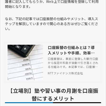
護者に記入してもらうか、Web上で口座情報を登録して利用
開始となります。
なお、下記の記事では口座振替の仕組みやメリット、導入ス
テップを解説していますので関心のある方はぜひご覧くださ
い。
口座振替の仕組みとは？導
入メリットや手順、効率化
した事例まで解説
口座振替は、事前に登録した銀行口座
から指定の料金が自動で引き落とされ
る仕組みです。本記事では、口座振替
の仕組みや相性がよい業種、代行サー
NTTファイナンス株式会社
ビスの導入手順・活用事例などを紹介
します。
【立場別】塾や習い事の月謝を口座振
替にするメリット