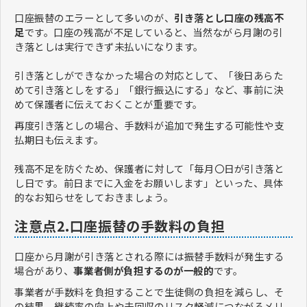
口座振替のエラーとして多いのが、
引き落とし口座の残高不
足
です。口座の残高が不足していると、当然ながら月謝の引
き落としは実行できず未払いになります。
引き落としができなかった場合の対応として、「後日あらた
めて引き落としをする」「銀行振込にする」など、事前に決
めて保護者に伝えておくことが重要です。
再度引き落としの場合、手数料が追加で発生する可能性や支
払期日も伝えます。
残高不足を防ぐため、保護者に対して「毎月〇日が引き落と
し日です。前日までに入金をお願いします」といった、具体
的なお知らせをしておきましょう。
注意点2.口座振替の手数料の負担
口座から月謝が引き落とされる際には振替手数料が発生する
場合があり、
事業者側が負担するのが一般的
です。
事業者が手数料を負担することで生徒側の負担を減らし、そ
の結果、継続率の向上や未回収のリスク軽減につながるメリ