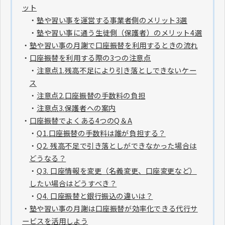
ット
・
塾や習い事を運営する事業者側のメリット3選
・
塾や習い事に通う生徒側（保護者）のメリット4選
・
塾や習い事の月謝で口座振替を利用するときの流れ
・
口座振替を利用する際の3つの注意点
・
注意点1.残高不足により引き落としできないケー
ス
・
注意点2.口座振替の手数料の負担
・
注意点3.保護者への案内
・
口座振替でよくある4つのQ＆A
・
Q1.口座振替の手数料は誰が負担する？
・
Q2. 残高不足で引き落としができなかった場合は
どうなる？
・
Q3. 口座情報を変更（名義変更、口座変更など）
したい場合はどうすべき？
・
Q4. 口座振替と銀行振込の違いは？
・
塾や習い事の月謝は口座振替が効率化できる代行サ
ービスを活用しよう