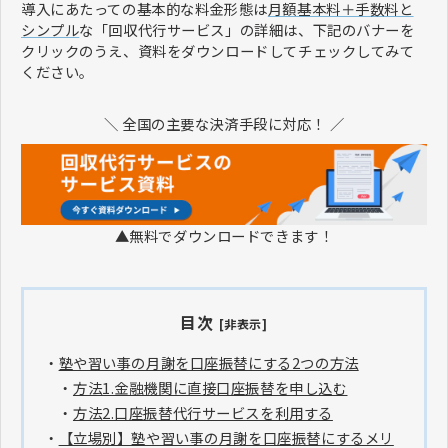
導入にあたっての基本的な料金形態は
月額基本料＋手数料と
シンプル
な「回収代行サービス」の詳細は、下記のバナーを
クリックのうえ、資料をダウンロードしてチェックしてみて
ください。
＼ 全国の主要な決済手段に対応！ ／
▲無料でダウンロードできます！
目次
[非表示]
・
塾や習い事の月謝を口座振替にする2つの方法
・
方法1.金融機関に直接口座振替を申し込む
・
方法2.口座振替代行サービスを利用する
・
【立場別】塾や習い事の月謝を口座振替にするメリ