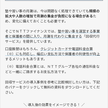
塾や習い事の月謝は、今は問題なく処理できていても
規模の
拡大や人数の増加で月謝の集金が負担になる場合がある
た
め、変化に備えておくことも必要です。
そこでＮＴＴファイナンスでは、
塾や習い事を運営する事業
者と保護者の間に入り、月謝を代わりに集金する
「回収代行
サービス」を提供しています。
口座振替はもちろん、
クレジットカードや電話料金合算
（※）にも対応し、幅広い支払方法で保護者の利便性が向上
するメリットもあります。
（※）電話料金合算とは、ＮＴＴグループ各社の通信料金な
どと一緒にご請求するお支払方法です。
回収サービスの導入事例を参考に比較検討したい方は、下記
のバナーをクリックして無料の資料をダウンロードしてくだ
さい。
＼ 導入後の効果をイメージできる！ ／