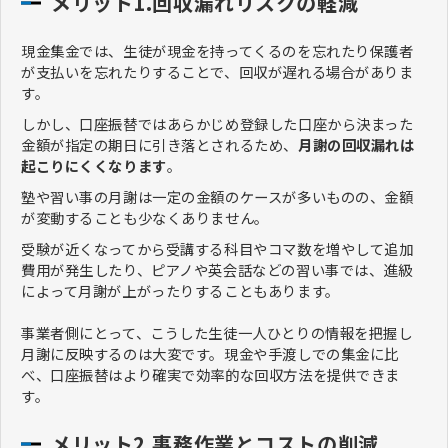
メリット1.回収漏れリスクの軽減
現金集金では、生徒が現金を持ってくるのを忘れたり保護者
が支払いを忘れたりすることで、回収が遅れる場合がありま
す。
しかし、口座振替ではあらかじめ登録した口座から決まった
金額が指定の期日に引き落とされるため、
月謝の回収漏れは
起こりにくくなります
。
塾や習い事の月謝は一定の金額のケースが多いものの、金額
が変動することも少なくありません。
受験が近くなってから受講する科目やコマ数を増やして追加
費用が発生したり、ピアノや英会話などの習い事では、進級
によって月謝が上がったりすることもあります。
事業者側にとって、こうした生徒一人ひとりの情報を把握し
月謝に反映するのは大変です。現金や手渡しでの集金に比
べ、口座振替はより確実で効率的な回収方法を提供できま
す。
メリット2.事務作業とコストの削減