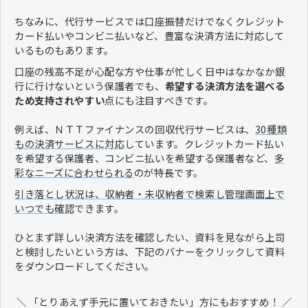
ちなみに、代行サービスでは口座振替だけでなくクレジット
カード払いやコンビニ払いなど、豊富な決済方法に対応して
いるものもあります。
口座の残高不足が心配な方や仕事が忙しく日中はなかなか銀
行に行けないという保護者でも、
希望する決済方法を選べる
ため支持されやすい
点にも注目すべきです。
例えば、ＮＴＴファイナンスの回収代行サービスは、
30種類
もの決済サービスに対応
しています。クレジットカード払い
を希望する保護者、コンビニ払いを希望する保護者など、
多
彩なニーズに合わせられる
のが特長です。
引き落とし状況は、収納者・未収納者で検索し管理画面上で
いつでも確認
できます。
ひとまず詳しい決済方法を確認したい、資料を見ながら上司
と検討したいという方は、下記のバナーをクリックして資料
をダウンロードしてください。
＼ 「とりあえず手元に置いておきたい」方にもおすすめ！ ／