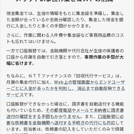
現金集金では、生徒の情報をもとに集金袋を準備し、集金し
た金額が合っているか全員分確認したり、集金した現金を銀
行に入金したりと多くの手間がかかります。
さらに、作業に関わる人件費や集金袋など事務用品費のコス
トも忘れてはいけません。
一方で口座振替では、金融機関や代行会社が生徒の保護者の
口座から月謝を自動で引き落とすので、
事務作業の手間が大
幅に省けます
。
ちなみに、ＮＴＴファイナンスの「回収代行サービス」は、
月謝の集金代行に加え、
Web上の管理画面からエンドユーザ
ーごとに入金があったかを判別し、 消込まで自動反映できる
サービス
です。
口座振替ができなかった場合に、請求書を自動送付する機能
も付いているため、
その都度電話やメールで未納者に請求書
送付の確認をする手間もかかりません
。また、
口座振替に必
要な依頼書を金融機関へ送付する手続きの代行にも対応
して
います。担当者は、依頼書の記入をしていただくのみで煩雑