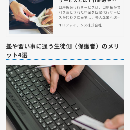
サービスとは？仕組みやメ
リット、おすすめ9選
口座振替代行サービスは、口座振替で
引き落とされた料金を回収代行サービ
スが代わりに受領し、導入企業へ送金
するシステムです。本記事では、口座
NTTファイナンス株式会社
振替代行サービスの仕組み選定ポイン
ト・おすすめ9選など網羅的に解説し
ます。
塾や習い事に通う生徒側（保護者）のメリ
ット4選