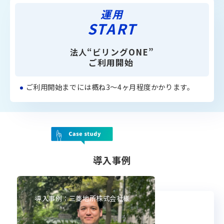
運用
START
法人
“ビリングONE”
ご利用開始 
ご利用開始までには概ね3～4ヶ月程度かかります。
導入事例
導入事例：三菱地所株式会社様