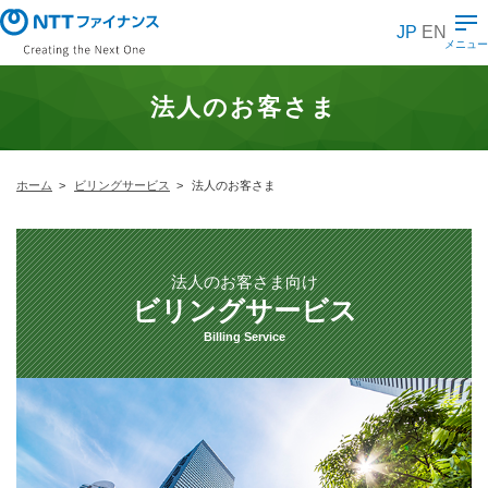
メ
イ
JP
EN
ン
メニュー
コ
ン
テ
法人のお客さま
ン
ツ
に
ス
キ
ホーム
ビリングサービス
法人のお客さま
ッ
プ
法人のお客さま向け
ビリングサービス
Billing Service