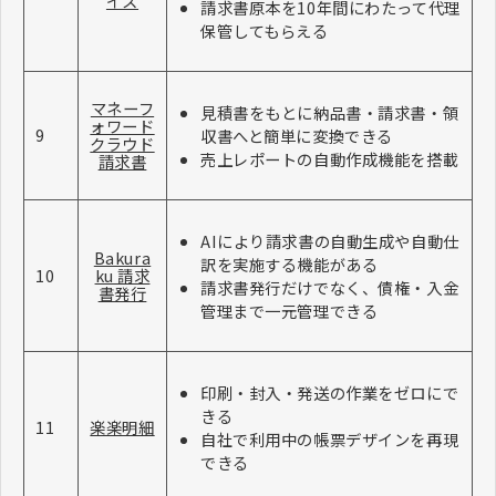
イス
請求書原本を10年間にわたって代理
保管してもらえる
マネーフ
見積書をもとに納品書・請求書・領
ォワード
9
収書へと簡単に変換できる
クラウド
売上レポートの自動作成機能を搭載
請求書
AIにより請求書の自動生成や自動仕
Bakura
訳を実施する機能がある
10
ku 請求
請求書発行だけでなく、債権・入金
書発行
管理まで一元管理できる
印刷・封入・発送の作業をゼロにで
きる
11
楽楽明細
自社で利用中の帳票デザインを再現
できる