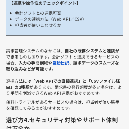
【連携や操作性のチェックポイント】
会計ソフトとの連携可否
データの連携方法（Web API／CSV）
担当者が使いこなせるか
請求管理システムのなかには、
自社の既存システムと連携が
できる
ものもあります。会計ソフトと連携できるサービスの
場合、
入力の手間削減や
自動仕訳
、請求データのスムーズな
取り込みなどが可能
です。
連携方法には
「Web APIでの直接連携」と「CSVファイル経
由」の2種類
があります。請求書の発行頻度が多い場合は、よ
り手間を削減できるWeb API連携がおすすめです。
無料トライアルがあるサービスの場合は、担当者が使い勝手
を確認してみるのがおすすめです。
選び方4.セキュリティ対策やサポート体制
は万全か