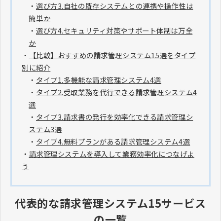
・
選び方3.自社の既存システムとの連携や操作性は
簡単か
・
選び方4.セキュリティ対策やサポート体制は万全
か
・
【比較】おすすめの請求管理システム15選をタイプ
別に紹介
・
タイプ1.多機能な請求管理システム4選
・
タイプ2.受取業務を代行できる請求管理システム4
選
・
タイプ3.請求書の発行を効率化できる請求管理シ
ステム3選
・
タイプ4.無料プランがある請求管理システム4選
・
請求管理システムを導入して業務効率化につなげよ
う
代表的な請求管理システム15サービス
の一覧