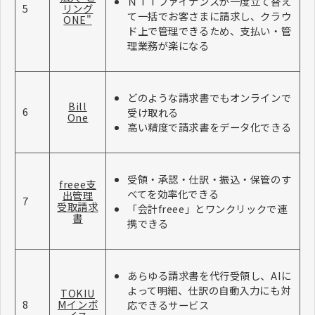
ＮＴＴファイナンスが一度立て替え
5
リング
て一括でお客さまに請求し、クラウ
ONE"
ド上で管理できるため、支払い・管
理業務が楽になる
どのような請求書でもオンラインで
Bill
6
受け取れる
One
高い精度で請求書をデータ化できる
受領・承認・仕訳・振込・保管のす
freee支
べてを効率化できる
出管理
7
受取請求
「会計freee」とワンクリックで連
書
携できる
あらゆる請求書を代行受領し、AIに
よって明細、仕訳の自動入力にも対
TOKIU
8
Mインボ
応できるサービス