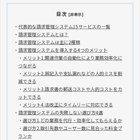
目次
[非表示]
・
代表的な請求管理システム15サービスの一覧
・
請求管理システムとは？
・
請求管理システムは主に2種類
・
請求管理システムを導入する4つのメリット
・
メリット1.関連作業の自動化により業務効率化に
つながる
・
メリット2.誤記入や支払漏れなどの人的ミスを削
減できる
・
メリット3.請求書の郵送コストや人的コストをカ
ットできる
・
メリット4.法改正にタイムリーに対応できる
・
請求管理システムの失敗しない選び方4選
・
選び方1.どの業務を代行・効率化してもらえるか
・
選び方2.取引先数やユーザー数に見合った料金プ
ランか