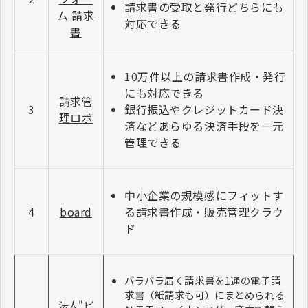
請求書の受取と発行どちらにも
ム 請求
対応できる
書
10万件以上の請求書作成・発行
にも対応できる
請求管
3
銀行振込やクレジットカード決
理ロボ
済などあらゆる決済手段を一元
管理できる
中小企業の規模感にフィットす
4
board
る請求書作成・販売管理クラウ
ド
バラバラ届く請求書を1通の電子請
求書（紙請求も可）にまとめられる
法人"ビ