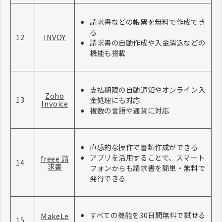
請求書などの帳票を無料で作成でき
る
12
INVOY
請求書の自動作成や入金消込などの
機能も搭載
支払期限の自動通知やオンライン入
Zoho
13
金処理にも対応
Invoice
複数の言語や通貨に対応
直感的な操作で書類作成ができる
アプリを活用することで、スマート
freee 請
14
求書
フォンからも請求書を簡単・無料で
発行できる
すべての機能を30日間無料で試せる
MakeLe
15