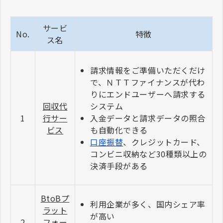
サービ
No.
特徴
ス名
請求情報をご準備いただくだけ
で、ＮＴＴファイナンスが代わ
りにエンドユーザーへ請求する
回収代
システム
1
行サー
入金データと請求データの照合
ビス
も自動化できる
口座振替
、クレジットカード、
コンビニ収納など30種類以上の
決済手段がある
BtoBプ
利用企業が多く、国内シェア率
ラット
が高い
2
フォー