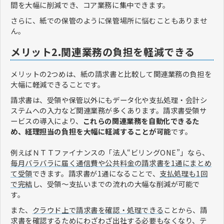
間を大幅に削減でき、コア業務に集中できます。
さらに、紙での保管のように保管場所に悩むこともありませ
ん。
メリット2.関連業務の負担を軽減できる
メリットの2つめは、紙の請求書と比較して関連業務の負担を
大幅に軽減できることです。
請求書は、受領や保管以外にもデータ化や支払処理・会計シ
ステムへの入力など関連業務が多くあります。請求書受領サ
ービスの導入により、
これらの関連業務を自動化できるた
め、経理担当の負担を大幅に軽減することが可能
です。
例えばＮＴＴファイナンスの「法人“ビリングONE”」なら、
毎月バラバラに届く通信費や公共料金の請求書を1通にまとめ
て受領
できます。請求書が1通になることで、
支払処理も1回
で完結
し、受領〜支払いまでの流れの大幅な削減が可能で
す。
また、
クラウド上で請求書を確認・処理できる
ことから、請
求書を確認するためにわざわざ出社する必要もなくなり、テ