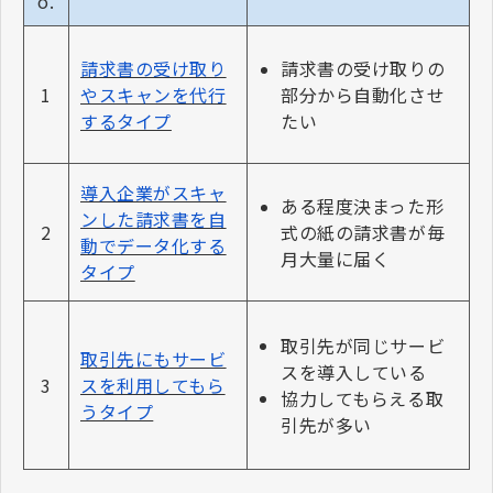
o.
請求書の受け取り
請求書の受け取りの
1
やスキャンを代行
部分から自動化させ
するタイプ
たい
導入企業がスキャ
ある程度決まった形
ンした請求書を自
2
式の紙の請求書が毎
動でデータ化する
月大量に届く
タイプ
取引先が同じサービ
取引先にもサービ
スを導入している
3
スを利用してもら
協力してもらえる取
うタイプ
引先が多い