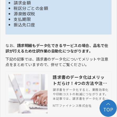
請求金額
税区分ごとの金額
源泉徴収税
支払期限
振込先口座
なお、
請求明細もデータ化できるサービスの場合、品名で仕
訳が行えるため仕訳作業の自動化につながります。
下記の記事では、請求書のデータ化についてメリットや注意
点をまとめていますので、併せてご覧ください。
請求書のデータ化はメリッ
トだらけ！4つの方法や注意
点を総まとめ
請求書をデータ化すると、業務効率化
や印刷コストの削減につながります。
本記事では、請求書をデータ化するメ
リットや具体的な4つの方法、注意点
NTTファイナンス株式会社
などを解説します。