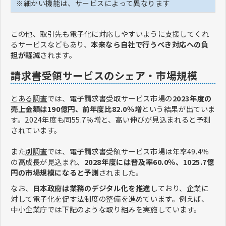
※細かい機能は、サービスによって異なります
この他、取引先も電子化に対応しやすいように支援してくれ
るサービスなどもあり、
本来なら自社で行うべき対応への負
担が軽減
されます。
請求書受領サービスのシェア・市場規模
とある調査
では、電子請求書受取サービス市場の
2023年度の
売上金額は190億円、前年度比82.0％増
という結果が出ていま
す。2024年度も同55.7％増と、高い伸びが見込まれると予測
されています。
また
別調査
では、電子請求書受領サービス市場は年率49.4％
の高成長が見込まれ、
2028年度には普及率60.0％、1025.7億
円の市場規模になると予測
されました。
なお、
日本政府は業務のデジタル化を推進
しており、企業に
対して電子化を促す法制度の整備を進めています。例えば、
中小企業庁では下記のような取り組みを実施しています。