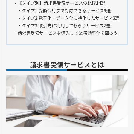
・
【タイプ別】請求書受領サービスの比較14選
・
タイプ1.受領代行まで対応できるサービス9選
・
タイプ2.電子化・データ化に特化したサービス3選
・
タイプ3.取引先に利用してもらうサービス2選
・
請求書受領サービスを導入して業務効率化を図ろう
請求書受領サービスとは