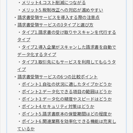
・
メリット4.コスト削減につながる
・
メリット5.税制改正への対応が進めやすい
・
請求書受領サービスを導入する際の注意点
・
請求書受領サービスの3タイプと選び方
・
タイプ1.請求書の受け取りやスキャンを代行する
タイプ
・
タイプ2.導入企業がスキャンした請求書を自動で
データ化するタイプ
・
タイプ3.取引先にもサービスを利用してもらうタ
イプ
・
請求書受領サービスの6つの比較ポイント
・
ポイント1.自社の状況に適したタイプかどうか
・
ポイント2.データ化できる項目の範囲はどうか
・
ポイント3.データ化の精度やスピードはどうか
・
ポイント4.セキュリティ対策はどうか
・
ポイント5.請求書原本の保管期間はどの程度か
・
ポイント6.関連業務を効率化できる機能は充実し
ているか