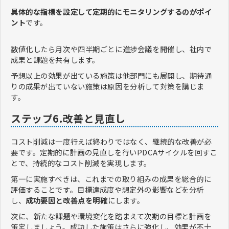
具体的な指標を設定して定期的にモニタリングするのがポイ
ント
です。
数値化したら月次や四半期ごとに進捗会議を開催し、社内で
成果と課題を共有します。
予想以上の効果が出ている施策は他部門にも展開し、期待通
りの成果が出ていない施策は原因を分析して対策を講じま
す。
ステップ6.改善と見直し
コスト削減は一度行えば終わりではなく、継続的な改善が必
要です。定期的に計画の見直しを行いPDCAサイクルを回すこ
とで、持続的なコスト削減を実現します。
第一に実施すべきは、これまでの取り組みの成果を総合的に
評価することです。目標達成度や想定外の影響などを分析
し、
成功要因と改善点を明確
にします。
次に、新たな課題や環境変化を踏まえて次期の目標と計画を
策定しましょう。成功した施策はさらに強化し、効果が不十