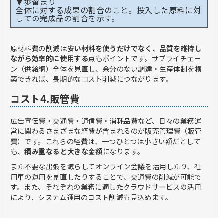
▼歩留まり
全体に対する成果の割合のこと。投入した原料に対
しての完成品の割合を示す。
原材料費の削減は
安い材料を使うだけでなく、品質を維持し
ながら効率的に使用する
点もポイントです。サプライチェー
ン（供給網）全体を見直し、余分のない調達・生産体制を構
築できれば、長期的なコスト削減につながります。
コスト4.販管費
広告宣伝費・交通費・通信費・消耗品費など、日々の業務運
営に関わるさまざまな経費が含まれるのが販売管理費（販管
費）です。これらの経費は、一つひとつは小さい額だとして
も、
積み重なると大きな金額
になります。
また不要な出張を減らしてオンライン会議を活用したり、社
用車の運用を見直したりすることで、交通費の削減が可能で
す。また、それぞれの業務に適したクラウドサービスの活用
により、システム運用のコスト削減も見込めます。