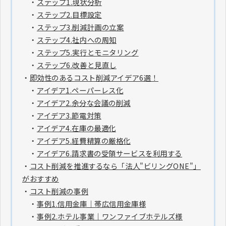
・
ステップ1.現状分析
・
ステップ2.目標設定
・
ステップ3.削減計画の立案
・
ステップ4.社内への周知
・
ステップ5.実行とモニタリング
・
ステップ6.改善と見直し
・
即効性のあるコスト削減アイデア6選！
・
アイデア1.ペーパーレス化
・
アイデア2.余分な会議の削減
・
アイデア3.節電対策
・
アイデア4.在庫の最適化
・
アイデア5.経費精算の厳格化
・
アイデア6.請求書の受領サービスを利用する
・
コスト削減を推進するなら「法人"ビリングONE"」
がおすすめ
・
コスト削減の事例
・
事例1.信用金庫｜帯広信用金庫様
・
事例2.ホテル事業｜ワンファイブホテルズ様