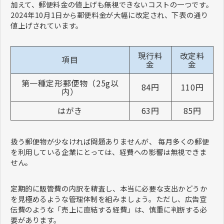
加えて、郵便料金の値上げも無視できないコストの一つです。
2024年10月1日から郵便料金が大幅に改定され、下表の通り
値上げされています。
現行料
改定料
項目
金
金
第一種定形郵便物（25g以
84円
110円
内）
はがき
63円
85円
扱う郵便物が少なければ問題ありませんが、 毎月多くの郵便
を利用している企業にとっては、経費への影響は無視できま
せん。
定期的に販管費の内訳を精査し、本当に必要な支出かどうか
を見極めるような管理体制を組みましょう。ただし、広告宣
伝費のような「売上に直結する経費」は、慎重に判断する必
要があります。