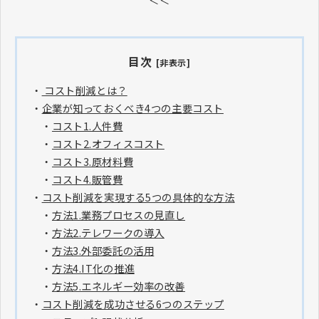
目次
[非表示]
・
コスト削減とは？
・
企業が知っておくべき4つの主要コスト
・
コスト1.人件費
・
コスト2.オフィスコスト
・
コスト3.原材料費
・
コスト4.販管費
・
コスト削減を実現する5つの具体的な方法
・
方法1.業務プロセスの見直し
・
方法2.テレワークの導入
・
方法3.外部委託の活用
・
方法4.IT化の推進
・
方法5.エネルギー効率の改善
・
コスト削減を成功させる6つのステップ