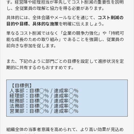
す。経営陣や経理担当が率先してコスト削減の重要性を説明
し、全従業員の理解と協力を得る必要があります。
具体的には、全体会議やメールなどを通じて、
コスト削減の
目的や目標、具体的な施策
を明確に伝えましょう。
単なるコスト削減ではなく「企業の競争力強化」や「持続可
能な成長のための取り組み」であることを強調し、従業員の
前向きな参加を促します。
また、下記のように部門ごとの目標を設定して進捗状況を定
期的に共有するのもおすすめです。
【目標例】
人事部：目標◯％ / 達成率◯％
経理部：目標◯％ / 達成率◯％
総務部：目標◯％ / 達成率◯％
法務部：目標◯％ / 達成率◯％
営業部：目標◯％ / 達成率◯％
組織全体の当事者意識を高められて、より高い効果が見込め