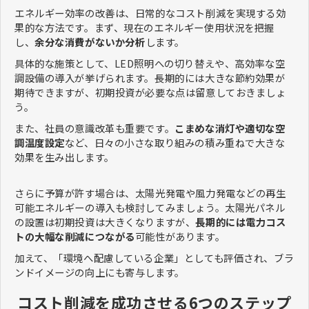
エネルギー効率の改善は、日常的なコスト削減を実現する効
果的な方法です。まず、現在のエネルギー使用状況を把握
し、
余分な消費がないか分析
します。
具体的な施策として、LED照明への切り替えや、高効率な空
調設備の導入が挙げられます。長期的には大きな節約効果が
期待できますが、初期投資が必要な点は留意しておきましょ
う。
また、社員の意識改革も重要です。
こまめな消灯や適切な空
調温度設定
など、日々の小さな取り組みの積み重ねで大きな
効果を生み出します。
さらに予算が許す場合は、太陽光発電や風力発電などの再生
可能エネルギーの導入も検討してみましょう。太陽光パネル
の設置は初期投資は大きくなりますが、
長期的には電力コス
トの大幅な削減につながる
可能性があります。
加えて、「環境へ配慮している企業」としても評価され、ブラ
ンドイメージの向上にも寄与します。
コスト削減を成功させる6つのステップ