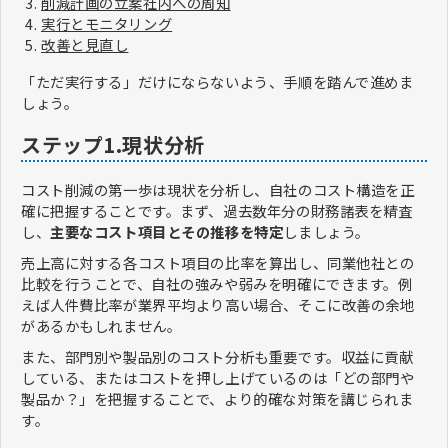
削減計画の立案
社内への周知
実行とモニタリング
改善と見直し
「ただ実行する」だけにならないよう、手順を踏んで進めま
しょう。
ステップ1.現状分析
コスト削減の第一歩は現状を分析し、自社のコスト構造を正
確に把握することです。まず、過去数年分の財務諸表を精査
し、
主要なコスト項目とその推移を特定
しましょう。
売上高に対する各コスト項目の比率を算出し、同業他社との
比較を行うことで、自社の強みや弱みを明確にできます。例
えば人件費比率が業界平均より高い場合、そこに改善の余地
があるかもしれません。
また、部門別や製品別のコスト分析も重要です。収益に貢献
している、またはコストを押し上げているのは「どの部門や
製品か？」を把握することで、より的確な対策を講じられま
す。