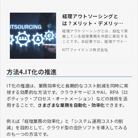
経理アウトソーシングと
は？メリット・デメリット
や料金相場、外注との違い
経理アウトソーシングとは、自社で実
施している経理業務を外部に委託する
方など全まとめ
ことです。本記事では、経理アウトソ
ーシングで依頼できる業務例からメリ
NTTファイナンス株式会社
ット・デメリット、失敗しない選び方
まで網羅的に解説します。
方法4.IT化の推進
IT化の推進は、業務効率化と長期的なコスト削減を同時に実
現する効果的な方法です。クラウドサービスやAI、RPA（ロ
ボティック・プロセス・オートメーション）などの技術を活
用することで、
さまざまな業務を自動化・効率化
できます。
例えば「経理業務の効率化」と「システム運用コストの削
減」を目的として、クラウド型の会計ソフトを導入してみる
のも一つの方法です。