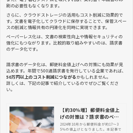
刷の必要性もなくなります。
さらに、クラウドストレージの活用もコスト削減に効果的で
す。文書を電子化してクラウドに保存することで、保管スペー
スの削減と情報共有の円滑化を同時に実現できます。
ペーパーレス化は、文書の検索性向上や情報セキュリティの
強化にもつながります。比較的取り組みやすいのは、請求書
のデータ化です。
請求書のデータ化は、郵便料金値上げへの対策にも効果が見
込めます。年間で500通請求書を発行している企業であれば、
50万円以上のコスト削減につながる
かもしれません。
詳しくは、下記の記事で紹介しているのでぜひご覧くださ
い。
【約30％増】郵便料金値上
げの対策は？請求書のペー
パーレス化・電子化でコス
2024年10月から郵便料金が約17〜3
5％の値上げとなりました。本記事で
ト削減