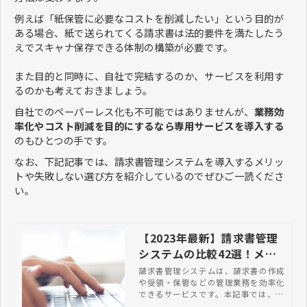
例えば「紙保管に必要なコストを削減したい」という目的が
ある場合、紙で送られてくる請求書は法的要件を満たしたう
えでスキャナ保存できる体制の構築が必要です。
また目的と同時に、自社で完結するのか、サービスを利用す
るのかも考えておきましょう。
自社でのペーパーレス化も不可能ではありませんが、
業務効
率化やコスト削減を目的にするなら専用サービスを導入する
のもひとつの手です。
なお、下記記事では、請求書管理システムを導入するメリッ
トや失敗しない選び方を紹介しているのでぜひご一読くださ
い。
【2023年最新】請求書管理
システムの比較42選！メリ
ットや選び方も紹介
請求書管理システムは、請求書の作成
や受領・保管などの管理業務を効率化
できるサービスです。本記事では、お
すすめの請求書管理システムや導入メ