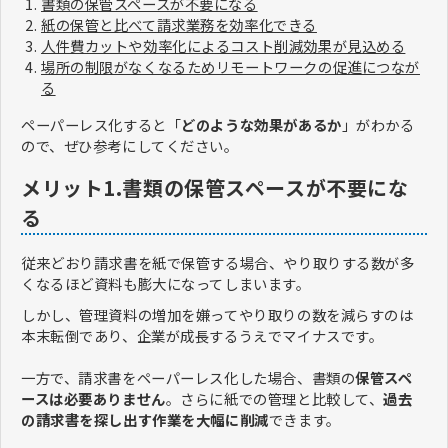
書類の保管スペースが不要になる
紙の保管と比べて請求業務を効率化できる
人件費カットや効率化によるコスト削減効果が見込める
場所の制限がなくなるためリモートワークの促進につなが
る
ペーパーレス化すると「
どのような効果があるか
」がわかる
ので、ぜひ参考にしてください。
メリット1.書類の保管スペースが不要にな
る
従来どおり請求書を紙で保管する場合、やり取りする数が多
くなるほど資料も膨大になってしまいます。
しかし、管理資料の増加を嫌ってやり取りの数を減らすのは
本末転倒であり、企業が成長するうえでマイナスです。
一方で、請求書をペーパーレス化した場合、書類の
保管スペ
ースは必要ありません
。さらに紙での管理と比較して、
過去
の請求書を探し出す作業を大幅に削減
できます。