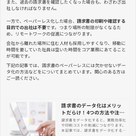
また、過去の請求書を確認したくなった場合も、わざわざ出
社しなければなりません。
一方で、ペーパーレス化した場合、
請求書の印刷や確認する
目的での出社は不要
です。つまり場所の制限がなくなるた
め、リモートワークの促進につながります。
会社から離れた場所に住む人材も採用しやすくなり、移動に
時間を要していた社員は空いた時間をコア業務にあてること
が可能です。
下記の記事では、請求書のペーパーレスには欠かせないデー
タ化の方法などをについてまとめています。関心のある方は
ご一読ください。
請求書のデータ化はメリッ
トだらけ！4つの方法や注意
点を総まとめ
請求書をデータ化すると、業務効率化
や印刷コストの削減につながります。
本記事では、請求書をデータ化するメ
リットや具体的な4つの方法、注意点