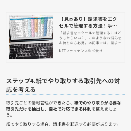
【見本あり】請求書をエク
セルで管理する方法！手順
を送付・受領に分けて紹介
「請求書をエクセルで管理するにはど
うしたらいい？」このようなお悩みを
お持ちの方必見。本記事では、請求書
をエクセル管理する具体的な方法を見
NTTファイナンス株式会社
本と一緒に紹介します。
ステップ4.紙でやり取りする取引先への対
応を考える
取引先ごとの情報管理ができたら、
紙でのやり取りが必要な
取引先だけを抽出し、自社で対応できる体制
を整えましょ
う。
紙でやり取りする場合、請求書を郵送する必要があります。