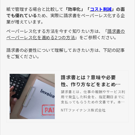
紙で管理する場合と比較して
「効率化」「
コスト削減
」の面
でも優れている
ため、実際に請求書をペーパーレス化する企
業が増えています。
ペーパーレス化する方法を今すぐ知りたい方は、「
請求書の
ペーパーレス化を進める2つの方法
」をご参照ください。
請求書の必要性について理解しておきたい方は、下記の記事
をご覧ください。
請求書とは？意味や必要
性、作り方などをまとめて
解説
請求書とは、仕事の報酬やサービス利
用で発生した料金を、指定期日までに
支払ってもらうための文書です。本記
事では、請求書の意味や必要性から作
NTTファイナンス株式会社
り方・送り方まで詳しく解説していま
すので、ぜひ参考にしてください。