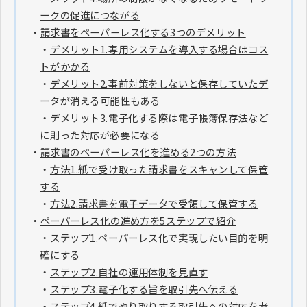
ークの促進につながる
・
請求書をペーパーレス化する3つのデメリット
・
デメリット1.専用システムを導入する場合はコス
トがかかる
・
デメリット2.事前対策をしないと保存していたデ
ータが消える可能性もある
・
デメリット3.電子化する際は電子帳簿保存法など
に則った対応が必要になる
・
請求書のペーパーレス化を進める2つの方法
・
方法1.紙で受け取った請求書をスキャンして保管
する
・
方法2.請求書を電子データで受領して保管する
・
ペーパーレス化の進め方を5ステップで紹介
・
ステップ1.ペーパーレス化で実現したい目的を明
確にする
・
ステップ2.自社の運用体制を見直す
・
ステップ3.電子化する旨を取引先へ伝える
・
ステップ4.紙でやり取りする取引先への対応を考