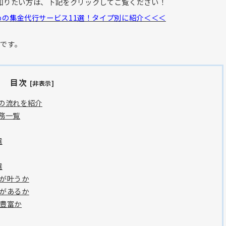
知りたい方は、下記をクリックしてご覧ください！
の集金代行サービス11選！タイプ別に紹介＜＜＜
報です。
目次
[非表示]
の流れを紹介
務一覧
選
選
化が叶うか
績があるか
は豊富か