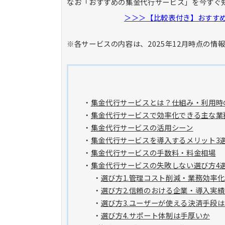
なお「おすすめの集金代行サービス」を今すぐ
＞＞＞【比較表付き】おすすめ
※各サービスの内容は、2025年12月時点の情
・
集金代行サービスとは？仕組み・利用時
・
集金代行サービスで効率化できる主な業
・
集金代行サービスの活用シーン
・
集金代行サービスを導入するメリット3
・
集金代行サービスの手数料・料金相場
・
集金代行サービスの失敗しない選び方4
・
選び方1.管理コスト削減・業務効率
・
選び方2.信頼のおける企業・導入実
・
選び方3.ユーザーが使える決済手段
・
選び方4.サポート体制は手厚いか