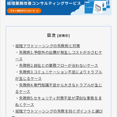
目次
[非表示]
・
経理アウトソーシングの失敗例と対策
・
失敗例1.予想外の出費が発生しコストがかさむケ
ース
・
失敗例2.自社との業務フローが合わないケース
・
失敗例3.コミュニケーション不足によりトラブル
が生じるケース
・
失敗例4.専門知識不足から大きなトラブルが生じ
るケース
・
失敗例5.セキュリティ対策不足が深刻な事態をま
ねくケース
・
経理アウトソーシングの失敗を防ぐポイントと選び