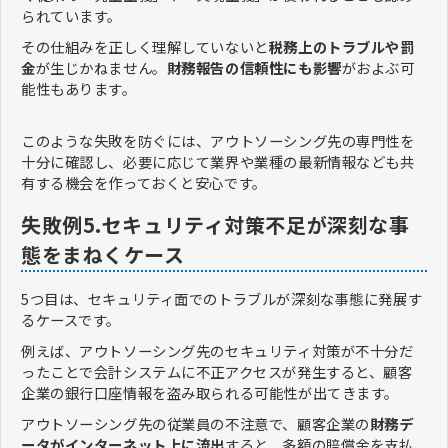
られています。
その仕組みを正しく理解していないと
税務上のトラブルや罰
金
が生じかねません。
財務報告の信頼性にも影響
がおよぶ可
能性もあります。
このような失敗を防ぐには、アウトソーシング先の専門性を
十分に確認し、必要に応じて業界や業種の最新情報なども共
有する機会を作っておくと安心です。
失敗例5.セキュリティ対策不足が深刻な事
態をまねくケース
5つ目は、セキュリティ面でのトラブルが深刻な事態に発展す
るケースです。
例えば、アウトソーシング先のセキュリティ対策が不十分だ
ったことで会計システムに不正アクセスが発生すると、顧客
企業の銀行口座情報を盗み取られる可能性が出てきます。
アウトソーシング先の従業員の不注意で、顧客企業の
財務デ
ータがインターネット上に流出
すると、多額の賠償金を支払