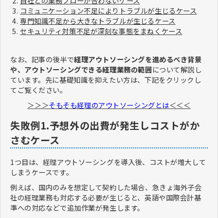
自社との業務フローが合わないケース
コミュニケーション不足によりトラブルが生じるケース
専門知識不足から大きなトラブルが生じるケース
セキュリティ対策不足が深刻な事態をまねくケース
なお、記事の後半で
経理アウトソーシングを進めるべき背景
や、アウトソーシングできる経理業務の範囲
について解説し
ています。先に基礎知識を抑えたい方は、下記をクリックし
てご覧ください。
＞＞＞
そもそも経理のアウトソーシングとは
＜＜＜
失敗例1.予想外の出費が発生しコストがか
さむケース
1つ目は、経理アウトソーシングを導入後、コストが増大して
しまうケースです。
例えば、国内のみを想定して契約した場合、急きょ海外子会
社の経理業務も対応する必要が生じると、英語や国際会計基
準への対応などで追加作業が発生します。