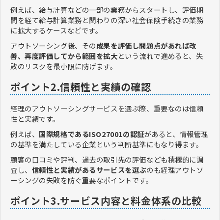
例えば、給与計算などの一部の業務からスタートし、評価期
間を経て給与計算業務と関わりの深い社会保険手続きの業務
に拡大するケースなどです。
アウトソーシング後、その
成果を評価し問題点があれば改
善、再度評価してから範囲を拡大
という流れで進めると、失
敗のリスクを最小限に防げます。
ポイント2.信頼性と実績の確認
経理のアウトソーシングサービスを選ぶ際、重要なのは信頼
性と実績です。
例えば、
国際規格であるISO27001の認証
があると、情報管理
の基準を満たしている企業という判断基準にもなり得ます。
顧客の口コミや評判、過去の取引先の評価なども積極的に調
査し、
信頼性と実績があるサービスを選ぶ
のも経理アウトソ
ーシングの失敗を防ぐ重要なポイントです。
ポイント3.サービス内容と料金体系の比較