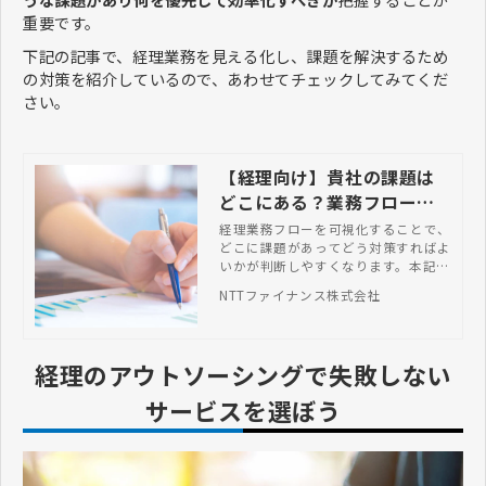
重要です。
下記の記事で、経理業務を見える化し、課題を解決するため
の対策を紹介しているので、あわせてチェックしてみてくだ
さい。
【経理向け】貴社の課題は
どこにある？業務フローを
可視化して効率化しよう
経理業務フローを可視化することで、
どこに課題があってどう対策すればよ
いかが判断しやすくなります。本記事
では、経理担当が実施する主な業務内
NTTファイナンス株式会社
容に触れつつ、課題の解決策も紹介し
ます。
経理のアウトソーシングで失敗しない
サービスを選ぼう