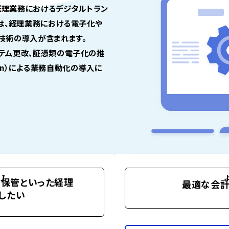
n）は、経理業務におけるデジタルトラン
には、経理業務における電子化や
技術の導入が含まれます。
テム更改、証憑類の電子化の推
mation）による業務自動化の導入に
1
保管といった経理
最適な会計
したい