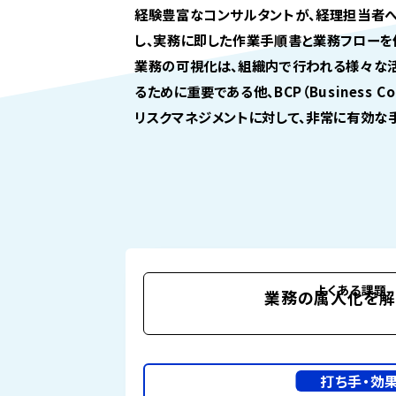
経験豊富なコンサルタントが、経理担当者
し、実務に即した作業手順書と業務フローを
業務の可視化は、組織内で行われる様々な
るために重要である他、BCP（Business Cont
リスクマネジメントに対して、非常に有効な手
よくある課題
業務の属人化を解
打ち手・効