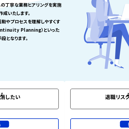
への丁寧な業務ヒアリングを実施
作成いたします。
活動やプロセスを理解しやすくす
inuity Planning）といった
段となります。
1
消したい
退職リスク
果