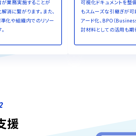
者が業務実施することが
可視化ドキュメントを整
解消に繋がります。また、
もスムーズな引継ぎが可
標準化や組織内でのリソー
アード化、BPO（Business
す。
討材料としての活用も期
2
支援