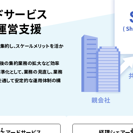
ドサービス
運営支援
集約し、スケールメリットを活か
始後の集約業務の拡大など効率
準化として、業務の見直し、業務
を通して安定的な運用体制の構
1
ェアードサービス
経理シェアー