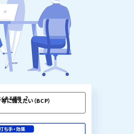
2
よくある課題
等に備えたい（BCP）
打ち手・効果