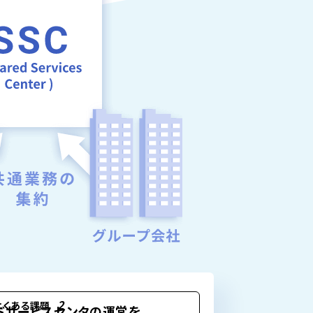
2
よくある課題
ドサービスセンタの運営を