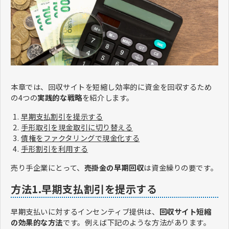
本章では、回収サイトを短縮し効率的に資金を回収するため
の4つの
実践的な戦略
を紹介します。
早期支払割引を提示する
手形取引を現金取引に切り替える
債権をファクタリングで現金化する
手形割引を利用する
売り手企業にとって、
売掛金の​​早期回収
は資金繰りの要です。
方法1.早期支払割引を提示する
早期支払いに対するインセンティブ提供は、
回収サイト短縮
の効果的な方法
です。例えば下記のような方法があります。