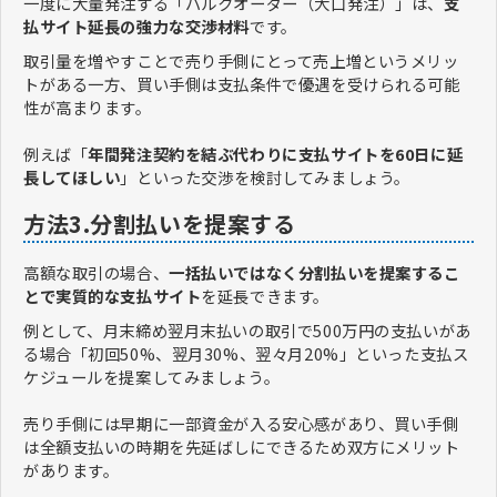
一度に大量発注する「バルクオーダー（大口発注）」は、
支
払サイト延長の強力な交渉材料
です。
取引量を増やすことで売り手側にとって売上増というメリッ
トがある一方、買い手側は支払条件で優遇を受けられる可能
性が高まります。
例えば「
年間発注契約を結ぶ代わりに支払サイトを60日に延
長してほしい
」といった交渉を検討してみましょう。
方法3.分割払いを提案する
高額な取引の場合、
一括払いではなく分割払いを提案するこ
とで実質的な支払サイト
を延長できます。
例として、月末締め翌月末払いの取引で500万円の支払いがあ
る場合「初回50%、翌月30%、翌々月20%」といった支払ス
ケジュールを提案してみましょう。
売り手側には早期に一部資金が入る安心感があり、買い手側
は全額支払いの時期を先延ばしにできるため双方にメリット
があります。