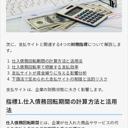
次に、支払サイトと関連する4つの
財務指標
について解説しま
す。
仕入債務回転期間の計算方法と活用法
仕入債務回転率で把握する支払効率
支払サイトが資金繰りに与える影響分析
下請法で定められた支払サイトの制限と法的リスク
支払サイトは、企業の財務状態に大きく影響します。
​​​​​​​指標1.仕入債務回転期間の計算方法と活用
法
仕入債務回転期間
とは、企業が仕入れた商品やサービスの代