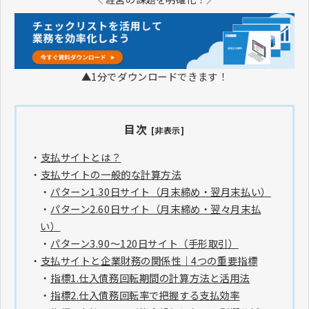
▲1分でダウンロードできます！
目次
[非表示]
・
支払サイトとは？
・
支払サイトの一般的な計算方法
・
パターン1.30日サイト（月末締め・翌月末払い）
・
パターン2.60日サイト（月末締め・翌々月末払
い）
・
パターン3.90～120日サイト（手形取引）
・
支払サイトと企業財務の関係性｜4つの重要指標
・
​​​​​​​指標1.仕入債務回転期間の計算方法と活用法
・
指標2.仕入債務回転率で把握する支払効率