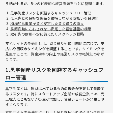
う活かせるか
、5つの代表的な経営課題をもとに整理します。
黒字倒産リスクを回避するキャッシュフロー管理
仕入先との良好な関係を維持しながら支払いを最適化
積極的な事業投資と安定した資金繰りの両立
季節変動に左右されない安定した経営基盤の構築
取引先の信用不安に備えたリスクヘッジ戦略
支払サイトの最適化とは、資金繰りや取引関係に応じて、
支
払いや回収のタイミングを調整すること
です。タイミングを
見直すことで、資金効率の向上や経営リスクの軽減につなが
ります。
1.黒字倒産リスクを回避するキャッシュフ
ロー管理
黒字倒産とは、
利益は出ているものの現金が不足して倒産す
るリスク
です。特にスタートアップ企業や成長企業では、売
上拡大にともない売掛金が増加し、資金ショートが発生しや
すくなります。
支払サイトの最適化により、入金と支払いのタイミングを調