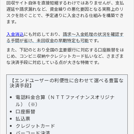
回収サイト自体を直接短縮するわけではありませんが、支払
遅延や請求漏れなど、資金繰りの悪化要因となる実務上のリ
スクを防ぐことで、予定通りに入金される仕組みを構築でき
ます。
入金消込
にも対応しており、
請求～入金処理の状況を確認す
る手間が省け、未回収金の早期特定も可能
です。
また、下記のとおり全国の主要銀行に対応する口座振替をは
じめ、コンビニ収納やクレジットカード払いなど、さまざま
な決済手段に対応している点が大きな特徴です。
【エンドユーザーの利便性に合わせて選べる豊富な
決済手段】
電話料金合算（ＮＴＴファイナンスオリジナ
ル）（※）
口座振替
払込票
クレジットカード
バーコード決済