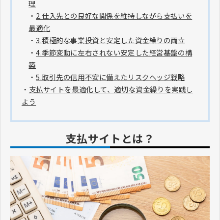
理
・
2.仕入先との良好な関係を維持しながら支払いを
最適化
・
3.積極的な事業投資と安定した資金繰りの両立
・
4.季節変動に左右されない安定した経営基盤の構
築
・
5.取引先の信用不安に備えたリスクヘッジ戦略
・
支払サイトを最適化して、適切な資金繰りを実践し
よう
支払サイトとは？