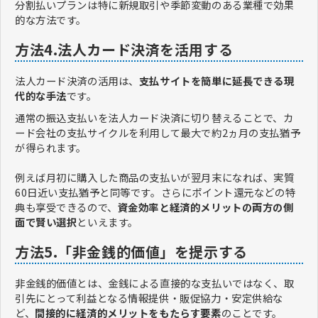
分割払いプランは特に新規取引や季節変動のある業種で効果
的な方法です。
方法4.法人カード決済を活用する
法人カード決済の活用は、
支払サイトを簡単に延長できる現
代的な手法
です。
通常の振込支払いを法人カード決済に切り替えることで、カ
ード会社の支払サイクルを利用して最大で約2ヵ月の支払猶予
が得られます。
例えば月初に購入した商品の支払いが翌月末になれば、実質
60日近い支払猶予と同等です。さらにポイント還元などの特
典も享受できるので、
資金効率と経済的メリットの両方の側
面で賢い選択
といえます。
方法5.「非金銭的価値」を提示する
非金銭的価値とは、金銭による直接的な支払いではなく、取
引先にとって利益となる情報提供・販促協力・安定供給な
ど、
間接的に経済的メリットをもたらす要素
のことです。