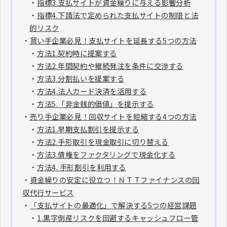
・
指標3.支払サイトが資金繰りに与える影響分析
・
指標4.下請法で定められた支払サイトの制限と法
的リスク
・
買い手企業必見！支払サイトを延長する5つの方法
・
方法1.契約時に提案する
・
方法2.年間契約や継続発注を条件に交渉する
・
方法3.分割払いを提案する
・
方法4.法人カード決済を活用する
・
方法5.「非金銭的価値」を提示する
・
売り手企業必見！回収サイトを短縮する4つの方法
・
方法1.早期支払割引を提示する
・
方法2.手形取引を現金取引に切り替える
・
方法3.債権をファクタリングで現金化する
・
方法4. 手形割引を利用する
・
資金繰りの安定に役立つ！ＮＴＴファイナンスの回
収代行サービス
・
「支払サイトの最適化」で解決する5つの経営課題
・
1.黒字倒産リスクを回避するキャッシュフロー管