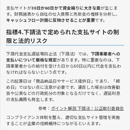
支払サイトが
30日か60日かで資金繰りに大きな差
が生じま
す。財務諸表から自社の仕入債務と売掛金の推移を分析し、
キャッシュフロー計画に反映させることが重要
です。
指標4.下請法で定められた支払サイトの制
限と法的リスク
下請代金支払遅延等防止法（下請法）では、
下請事業者への
支払いについて厳格な規定
があります。特に重要なのは、下
請事業者からの給付を受けた日から60日以内に代金を支払わ
なければならないという点です。
この起算日は「商品納品日やサービス提供日」であり、「締
め日」ではない点に注意が必要です。違反した場合は改善勧
告や公表などの行政処分の対象となるだけでなく、遅延利息
の支払義務も発生します。
参考：
ポイント解説 下請法｜公正取引委員会
コンプライアンス体制を整え、適切な支払サイト管理を実施
することが企業の信頼維持につながるといえます。