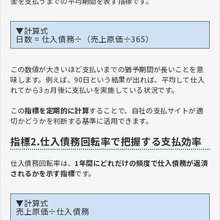
金を支払うまでの平均期間を表す指標です。
▼計算式
日数 = 仕入債務÷（売上原価÷365）
この数値が大きいほど支払いまでの猶予期間が長いことを意
味します。例えば、90日という結果が出れば、平均して仕入
れてから3ヵ月後に支払いを実施している状況です。
この
指標を定期的に計算
することで、自社の支払サイトが適
切かどうかを判断する基準に活用できます。
指標2.仕入債務回転率で把握する支払効率
仕入債務回転率は、
1年間にどれだけの頻度で仕入債務が返済
されるかを示す指標
です。
▼計算式
売上原価÷仕入債務