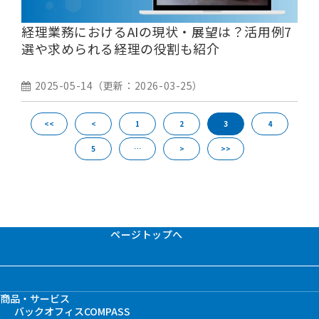
経理業務におけるAIの現状・展望は？活用例7
選や求められる経理の役割も紹介
2025-05-14
（更新：
2026-03-25
）
<<
<
1
2
3
4
5
…
>
>>
ページトップへ
商品・サービス
バックオフィスCOMPASS