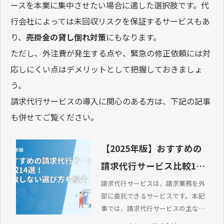
ースを本業に集中させたい場合に適した選択肢です。代
行会社によっては未回収リスクを保証するサービスもあ
り、
売掛金の貸し倒れ対策
にもなります。
ただし、外注費が発生する点や、緊急の修正依頼には対
応しにくい点はデメリットとして把握しておきましょ
う。
請求代行サービスの導入に関心のある方は、下記の記事
も併せてご覧ください。
【2025年版】おすすめの
請求代行サービス比較14
選！失敗しない選び方も
請求代行サービスは、請求業務を外
部に委託できるサービスです。本記
紹介
事では、請求代行サービスの主な機
能や導入メリット・選び方・おすす