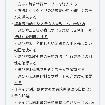
・
方法2.請求代行サービスを導入する
・
方法3.クラウド型の請求書受領・発行システ
ムを導入する
・
請求書自動化システムの失敗しない選び方
・
選び方1.自社が強化すべき業務（受領側／発
行側）を明確にする
・
選び方2.自動化したい範囲と人手を残したい
範囲を決める
・
選び方3.取引先の受領方法・発行方法との相
性を確認する
・
選び方4.連携できるシステムを確認する
・
選び方5.運用体制とサポートの充実度を確認
する
・
【タイプ別】おすすめの請求書処理の自動化シ
ステム13選
・
タイプ1.請求書の受領業務に強いサービス5選