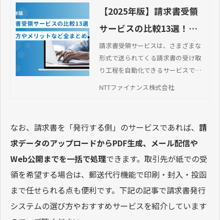
【2025年版】請求書受領
サービスの比較13選！選
び方やメリットなど全ま
請求書受領サービスは、さまざまな
形式で送られてくる請求書の受け取
とめ
り工程を自動化できるサービスで
す。本記事では、おすすめの請求書
NTTファイナンス株式会社
受領サービスや導入メリット・選び
方などを解説します。
なお、請求書を「発行する側」のサービスであれば、
請
求データのアップロードからPDF生成、メール配信や
Web公開までを一括で処理
できます。取引先が紙での受
領を希望する場合は、郵送代行機能で印刷・封入・投函
まで任せられる点も便利です。下記の記事で請求書発行
システムの選び方やおすすめサービスを紹介しています