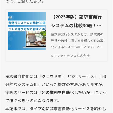
ので、ご覧ください。
【2025年版】請求書発行
システムの比較30選！メ
リットや選び方など総ま
請求書発行システムとは、請求書の
発行や送付に関する業務などを効率
とめ
化できるシステムのことです。本記
事では、請求書発行システムのメリ
NTTファイナンス株式会社
ットや選び方、おすすめのシステム
について紹介します。
請求書自動化には「クラウド型」「代行サービス」「部
分的なシステム化」といった複数の方法がありますが、
実際のサービスは「
どの業務を自動化したいか
」によっ
て選ぶべきものが異なります。
本記事では、タイプ別に請求書自動化サービスを紹介し