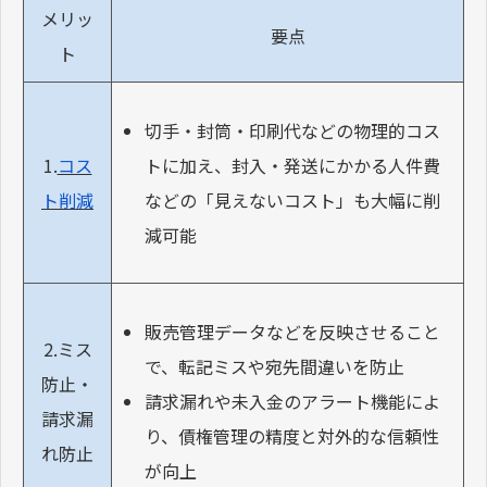
メリッ
要点
ト
切手・封筒・印刷代などの物理的コス
トに加え、封入・発送にかかる人件費
1.
コス
などの「見えないコスト」も大幅に削
ト削減
減可能
販売管理データなどを反映させること
2.ミス
で、転記ミスや宛先間違いを防止
防止・
請求漏れや未入金のアラート機能によ
請求漏
り、債権管理の精度と対外的な信頼性
れ防止
が向上