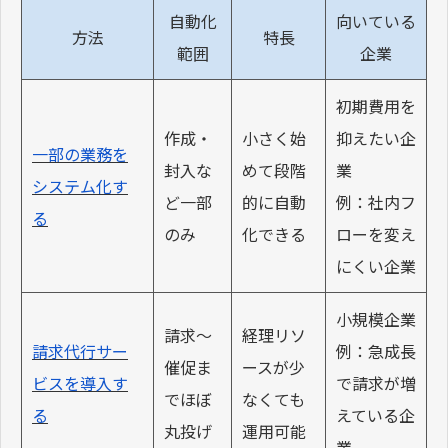
自動化
向いている
方法
特長
範囲
企業
初期費用を
作成・
小さく始
抑えたい企
一部の業務を
封入な
めて段階
業
システム化す
ど一部
的に自動
例：社内フ
る
のみ
化できる
ローを変え
にくい企業
小規模企業
請求〜
経理リソ
請求代行サー
例：急成長
催促ま
ースが少
ビスを導入す
で請求が増
でほぼ
なくても
る
えている企
丸投げ
運用可能
業