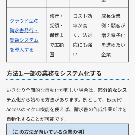
発行・
コスト効
成長企業
クラウド型の
受領・
率が高
例：顧客が
請求書発行・
保管ま
く、法対
増え電子化
受領システム
で広範
応にも強
を進めたい
を導入する
囲
い
企業
方法1.一部の業務をシステム化する
いきなり全面的な自動化が難しい場合は、
部分的なシス
テム化
から始める方法があります。例として、Excelや
Accessのマクロ機能を使えば、請求書の作成作業だけを
自動化することが可能です。
【この方法が向いている企業の例】