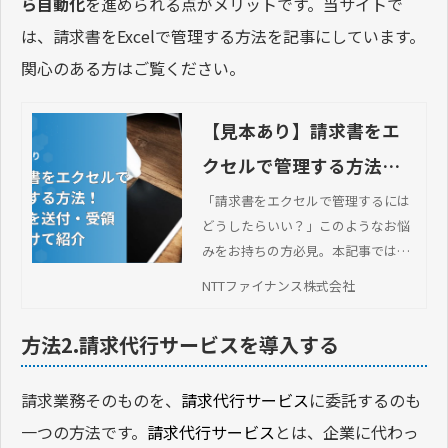
ら自動化
を進められる点がメリットです。当サイトで
は、請求書をExcelで管理する方法を記事にしています。
関心のある方はご覧ください。
【見本あり】請求書をエ
クセルで管理する方法！
手順を送付・受領に分け
「請求書をエクセルで管理するには
どうしたらいい？」このようなお悩
て紹介
みをお持ちの方必見。本記事では、
請求書をエクセル管理する具体的な
NTTファイナンス株式会社
方法を見本と一緒に紹介します。
方法2.請求代行サービスを導入する
請求業務そのものを、
請求代行サービス
に委託するのも
一つの方法です。
請求代行サービス
とは、企業に代わっ