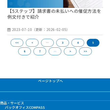
【5ステップ】請求書の未払いへの催促方法を
例文付きで紹介
2023-07-10
（更新：
2026-02-05
）
<<
<
…
3
4
5
6
7
…
>
>>
ページトップへ
商品・サービス
バックオフィスCOMPASS