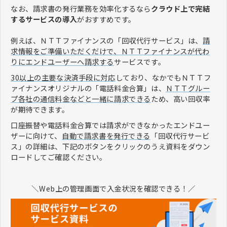
なお、請求書の発行業務を効率化するなら
クラウド上で完結
するサービスの導入
がおすすめです。
例えば、ＮＴＴファイナンスの「回収代行サービス」は、
請
求情報をご準備いただくだけで、ＮＴＴファイナンスが代わ
りにエンドユーザーへ請求する
サービスです。
30以上の主要な決済手段に対応
しており、なかでもＮＴＴフ
ァイナンスオリジナルの「電話料金合算」は、
ＮＴＴグルー
プ各社の通信料金などと一緒に請求できる
ため、高い回収率
が期待できます。
口座振替や電話料金合算では請求ができなかったエンドユー
ザーに向けて、
自動で請求書を発行できる
「回収代行サービ
ス」の詳細は、下記のボタンをクリックのうえ資料をダウン
ロードしてご確認ください。
＼Web上の管理画面で入金状況を確認できる！／