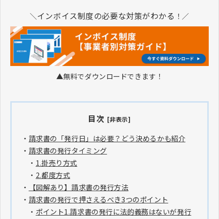
インボイス制度の必要な対策がわかる
＼
！／
▲無料でダウンロードできます！
目次
[非表示]
・
請求書の「発行日」は必要？どう決めるかも紹介
・
請求書の発行タイミング
・
1.掛売り方式
・
2.都度方式
・
【図解あり】請求書の発行方法
・
請求書の発行で押さえるべき3つのポイント
・
ポイント1.請求書の発行に法的義務はないが発行