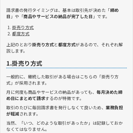
請求書の発行タイミングは、基本は取引先が決めた「
締め
日
」や「
商品やサービスの納品が完了した日
」です。
掛売り方式
都度方式
上記のとおり
掛売り方式
と
都度方式
があるので、それぞれ解
説します。
1.掛売り方式
一般的に、継続した取引がある場合はこちらの「掛売り方
式」が採用されます。
月に何度も商品やサービスの納品があっても、
毎月決めた締
め日にまとめて請求
するのが特徴です。
取引のたびに毎回請求書を発行しなくて良いため、
業務負担
が軽減
されます。
当然、「いつ、どのような取引があったか」は記録しておか
なくてはなりません。