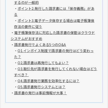
するのが一般的
・
ポイント2.発行した請求書には「保存義務」があ
る
・
ポイント3.電子データ保存する場合は電子帳簿保
存法の要件に従う
・
電子帳簿保存法に対応した請求書の保管はクラウド
システムがおすすめ
・
請求書発行でよくある5つのQ&A
・
Q1.インボイス制度で請求書の発行はどう変わっ
た？
・
Q2.請求書は再発行してもよい？
・
Q3.取引先が請求書を発行してくれない場合はどう
すべき？
・
Q4.請求書発行業務を効率化するには？
・
Q5.請求書発行システムとは？
・
請求書の発行は事前情報が大事！