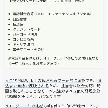
【回収代行サービスが提供している決済手段の例】
電話料金合算
（※ＮＴＴファイナンスオリジナル）
口座振替
払込票
クレジットカード
バーコード決済
コンビニ収納
キャリア決済
電子マネー・その他
※電話料金合算とは、ＮＴＴグループ各社の通信料金など
。
と一緒に請求するお支払方法です
入金状況はWeb上の管理画面で一元的に確認
でき、
消
込まで自動で反映される
ため、担当者は現金対応に時
間を取られることなく、本来注力すべき他の経理業務
に時間を使えるようになります。
ＮＴＴグループの安心感
も兼ね備えた「回収代行サービス」