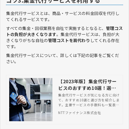
コツ3.集金代行サービスを利用する
集金代行サービスとは、商品・サービスの料金回収を代行し
てくれるサービスです。
すべての集金・回収業務を自社で実施するとなると、
管理コス
トの負担が大きくなります
。集金代行サービスは、負担が大
きくなりがちな自社の
管理コストを肩代わり
してくれる存在
です。
集金代行サービスについて、詳しくは下記の記事をご覧くだ
さい。
【2023年版】集金代行サー
ビスのおすすめ10選！選び
方、手数料比較
集金代行サービスが気になる方に向け
て、おすすめ10選と選び方を紹介しま
す。主要サービスの手数料も一覧表に
まとめていますので、ぜひ参考にして
NTTファイナンス株式会社
ください。