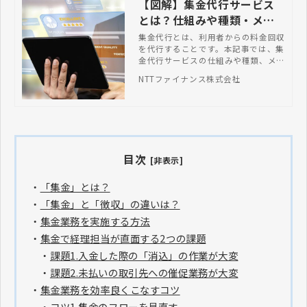
【図解】集金代行サービス
とは？仕組みや種類・メリ
ット・選び方
集金代行とは、利用者からの料金回収
を代行することです。本記事では、集
金代行サービスの仕組みや種類、メリ
ット、選び方などを図解付きで解説し
NTTファイナンス株式会社
ます。
目次
[非表示]
・
「集金」とは？
・
「集金」と「徴収」の違いは？
・
集金業務を実施する方法
・
集金で経理担当が直面する2つの課題
・
課題1.入金した際の「消込」の作業が大変
・
課題2.未払いの取引先への催促業務が大変
・
集金業務を効率良くこなすコツ
・
コツ1.集金のフローを見直す