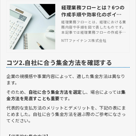
経理業務フローとは？6つの
作成手順や効率化のポイン
トも紹介
経理業務フローとは、経理における業
務内容や手順を図で表したものです。
本記事では経理業務フローの作成手順
や効率化のポイントについて解説しま
NTTファイナンス株式会社
す。
コツ2.自社に合う集金方法を確認する
企業の規模感や事業内容によって、適した集金方法は異なり
ます。
そのため、
自社に合う集金方法を選定
し、場合によっては
集
金方法を見直すことも重要
です。
代表的な支払方法のメリットとデメリットを、下記の表にま
とめました。自社に合う集金方法を選ぶ際のご参考になさっ
てください。