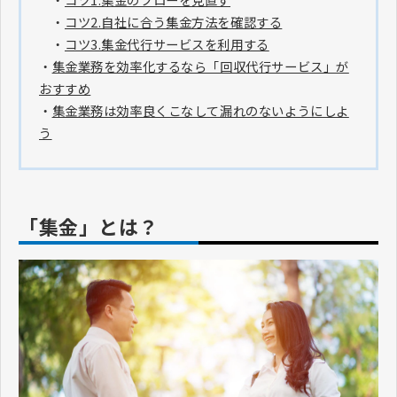
・
コツ2.自社に合う集金方法を確認する
・
コツ3.集金代行サービスを利用する
・
集金業務を効率化するなら「回収代行サービス」が
おすすめ
・
集金業務は効率良くこなして漏れのないようにしよ
う
「集金」とは？