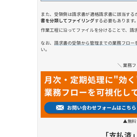
また、受領側は請求書が適格請求書に該当する
書を分類してファイリング
する必要もあります
作業工程に沿ってファイルを分けることで、請
なお、
請求書の受領から管理までの業務フロー
い。
＼ 業務
▲無料
「支払済