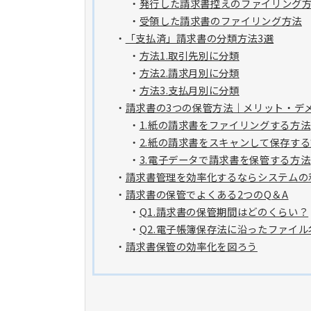
・
発行した請求書控えのファイリング
・
受領した請求書のファイリング方法
・
「支払済」請求書の分類方法3選
・
方法1.取引先別に分類
・
方法2.請求月別に分類
・
方法3.支払月別に分類
・
請求書の3つの保管方法｜メリット・デ
・
1.紙の請求書をファイリングする方法
・
2.紙の請求書をスキャンして保存す
・
3.電子データで請求書を保管する方法
・
請求書管理を効率化するならシステムの
・
請求書の保管でよくある2つのQ＆A
・
Q1.請求書の保管期間はどのくらい？
・
Q2.電子帳簿保存法に沿ったファイ
・
請求書保管の効率化を図ろう