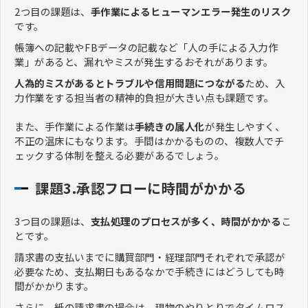
2つ目の課題は、
手作業によるヒューマンエラー発生のリスク
です。
帳簿への記載やFBデータの記載など「人の手による入力作
業」があると、漏れやミスが発生するおそれがあります。
人為的ミスがあるとトラブルや信用問題につながる
ため、入
力作業をする担当者の精神的負担が大きい点も課題です。
また、手作業による作業は
手続きの属人化
が発生しやすく、
不正の温床にもなります。手間はかかるものの、複数人でチ
ェックする体制を整える必要があるでしょう。
課題3.承認フローに時間がかかる
3つ目の課題は、
支払処理のプロセスが多く、時間がかかる
こ
とです。
請求書の支払いまでに購買部門・経理部門それぞれで承認が
必要なため、支払期日もあるなかで手続きにはどうしても時
間がかかります。
さらに、紙の請求書の場合は、現物のやりとりでタイムロス