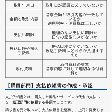
取引年月日
取引日が認識とズレていないか
請求金額と取引内容が一致して
金額と取引内容
いるか
適用税率・消費税は正しいか
無理のない支払い期限か
支払い期限
日付の記載ミスがないか
振込口座に変更がないか
振込口座や振込
振込手数料はどちらが負担する
手数料
のか
添付資料の有無
添付資料
請求内容に対して適切な添付資
料か
【購買部門】支払依頼書の作成・承認
支払依頼書とは、購入した商品やサービスの代金の支払い
を、
経理部門に依頼する書類
のことです。
請求書を受け取ったら支払依頼書を起票し、上司に提出しま