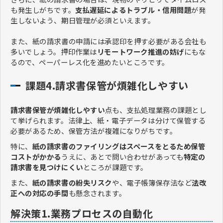
も発生しがちです。
支払遅延によるトラブル・信用問題
が発
生しないよう、期日管理が必須といえます。
また、紙の請求書の申請には承認印を押す必要がある会社も
多いでしょう。押印作業は
リモートワーク推進の妨げ
にもな
るので、ペーパーレス化を進めたいところです。
課題4.請求書保管が煩雑化しやすい
請求書保管が煩雑化しやすい
点も、支払処理業務の課題とし
て挙げられます。法律上、紙・電子データは分けて保管する
必要があるため、保管方法が複雑になりがちです。
特に、
紙の請求書のファイリングはスペースをとるため保管
コストがかかる
うえに、あとで問い合わせがあっても
特定の
請求書を見つけにくい
ところが課題です。
また、
紙の請求書の紛失リスク
や、電子帳簿保存法など
法改
正への対応の手間
も懸念されます。
解決策1.業務プロセスの自動化