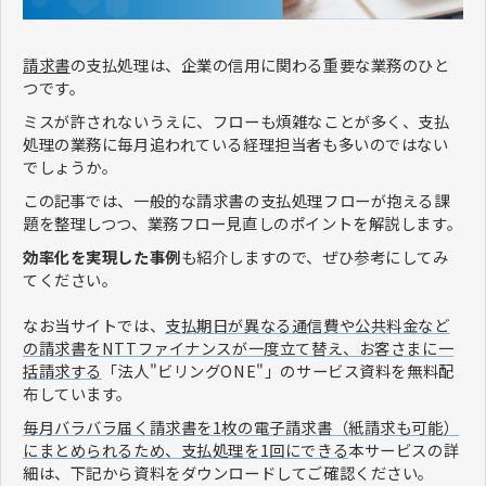
請求書
の支払処理は、企業の信用に関わる重要な業務のひと
つです。
ミスが許されないうえに、フローも煩雑なことが多く、支払
処理の業務に毎月追われている経理担当者も多いのではない
でしょうか。
この記事では、一般的な請求書の支払処理フローが抱える課
題を整理しつつ、業務フロー見直しのポイントを解説します。
効率化を実現した事例
も紹介しますので、ぜひ参考にしてみ
てください。
なお当サイトでは、
支払期日が異なる通信費や公共料金など
の請求書をNTTファイナンスが一度立て替え、お客さまに一
括請求する
「法人"ビリングONE"」のサービス資料を無料配
布しています。
毎月バラバラ届く請求書を1枚の電子請求書（紙請求も可能）
にまとめられるため、支払処理を1回にできる
本サービスの詳
細は、下記から資料をダウンロードしてご確認ください。