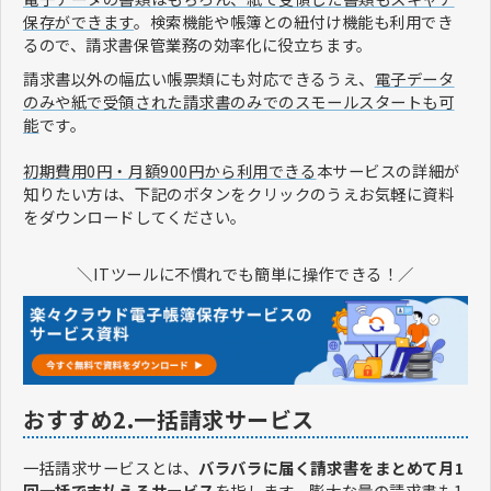
保存ができます
。検索機能や帳簿との紐付け機能も利用でき
るので、請求書保管業務の効率化に役立ちます。
請求書以外の幅広い帳票類にも対応できるうえ、
電子データ
のみや紙で受領された請求書のみでのスモールスタートも可
能
です。
初期費用0円・月額900円から利用できる
本サービスの詳細が
知りたい方は、下記のボタンをクリックのうえお気軽に資料
をダウンロードしてください。
＼ITツールに不慣れでも簡単に操作できる！／
おすすめ2.一括請求サービス
一括請求サービスとは、
バラバラに届く請求書をまとめて月1
回一括で支払えるサービス
を指します。膨大な量の請求書も1