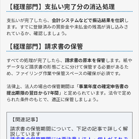
【経理部門】支払い完了分の消込処理
支払いが完了したら、
会計システムなどで振込結果を仕訳
し
ます。すでに登録済みの買掛金や未払金の残高が消し込みさ
れているか、確認しましょう。
【経理部門】請求書の保管
すべての処理が完了したら、
請求書の原本を保管
します。紙や
データなど請求書の形態ごとに分けて保管する必要があるた
め、ファイリング作業や保管スペースの確保が必須です。
法律上、法人の場合の保管期間は「
事業年度の確定申告書の
提出期限の翌日から7年間
」と定められています。法令で定め
られた条件のもとで、適正に保管しましょう。
【関連記事】
請求書の保管期間について、下記の記事で詳しく解
説しています
請求書の保管期間には要注意！法人・個人がそれぞ