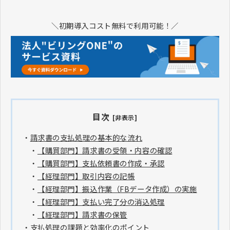
＼初期導入コスト無料で利用可能！／
目次
[非表示]
・
請求書の支払処理の基本的な流れ
・
【購買部門】請求書の受領・内容の確認
・
【購買部門】支払依頼書の作成・承認
・
【経理部門】取引内容の記帳
・
【経理部門】振込作業（FBデータ作成）の実施
・
【経理部門】支払い完了分の消込処理
・
【経理部門】請求書の保管
・
支払処理の課題と効率化のポイント