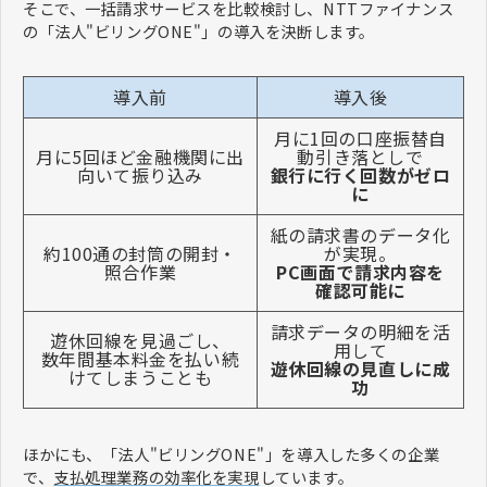
そこで、一括請求サービスを比較検討し、NTTファイナンス
の「法人"ビリングONE"」の導入を決断します。
導入前
導入後
月に1回の口座振替自
月に5回ほど金融機関に出
動引き落としで
向いて振り込み
銀行に行く回数がゼロ
に
紙の請求書のデータ化
約100通の封筒の開封・
が実現。
照合作業
PC画面で請求内容を
確認可能に
請求データの明細を活
遊休回線を見過ごし、
用して
数年間基本料金を払い続
遊休回線の見直しに成
けてしまうことも
功
ほかにも、「法人"ビリングONE"」を導入した多くの企業
で、
支払処理業務の効率化を実現
しています。