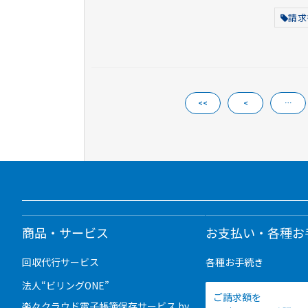
請求
<<
<
…
商品・サービス
お支払い・各種お
回収代行サービス
各種お手続き
法人“ビリングONE”
ご請求額を
楽々クラウド電子帳簿保存サービス by