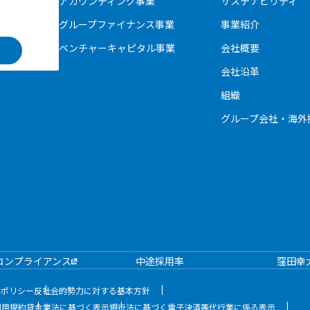
アカウンティング事業
サステナビリティ
グループファイナンス事業
事業紹介
ベンチャーキャピタル事業
会社概要
会社沿革
組織
グループ会社・海外
コンプライアンス
中途採用率
窪田幸
ィポリシー
反社会的勢力に対する基本方針
利用規約
貸金業法に基づく表示
銀行法に基づく電子決済等代行業に係る表示