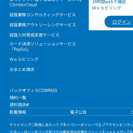
24時間webで確認
ClimberCloud
Ｗｅｂビリング
経理業務コンサルティングサービス
ログイン
経理業務アウトソーシングサービス
経理人材育成支援サービス
カード決済ソリューションサービス
「PaySol」
Ｗｅｂビリング
おまとめ請求
バックオフィスCOMPASS
規約一覧
資料請求
新着情報
電子公告
サイトマップ
ご利用にあたって
プライバシーポリシー
ウェブアクセシビリテ
マネー・ローンダリング及びテロ資金供与対策ポリシー
ソーシャルメディア