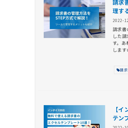
請求
理す
2022-1
請求書
した請
す。あ
します
請求
【イ
テン
2022-1