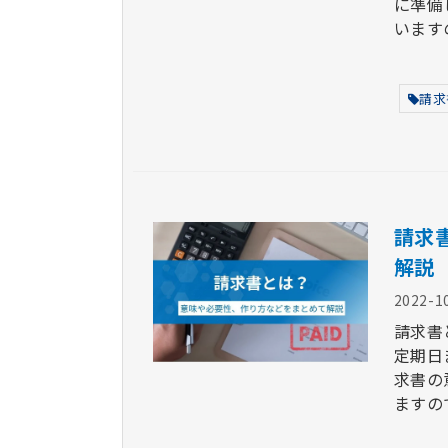
に準備
います
請求
請求
解説
2022-1
請求書
定期日
求書の
ますの