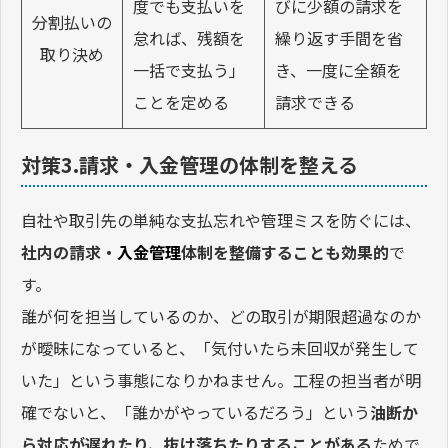
度でも支払いを
びに少額の請求を
分割払いの
怠れば、残額を
繰り返す手間を省
取り決め
一括で支払う」
き、一度に全額を
ことを定める
請求できる
対策3.請求・入金管理の体制を整える
自社や取引先の単純な支払忘れや管理ミスを防ぐには、
社内の請求・
入金管理
体制を整備することも効果的
で
す。
誰が何を担当しているのか、どの取引が期限超過なのか
が曖昧になっていると、「気付いたら未回収が発生して
いた」という事態になりかねません。工程の担当者が明
確でないと、「誰かがやっているだろう」という
油断か
ら対応が遅れたり、抜け落ちたりすることがある
ためで