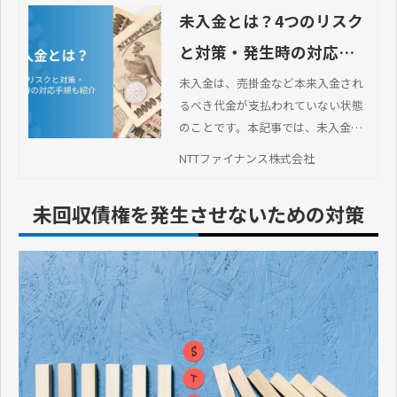
未入金とは？4つのリスク
と対策・発生時の対応手
順も紹介
未入金は、売掛金など本来入金され
るべき代金が支払われていない状態
のことです。本記事では、未入金で
お悩みの方に向けて、具体的な対応
NTTファイナンス株式会社
手順から未入金を防ぐための対策ま
でを解説します。
未回収債権を発生させないための対策