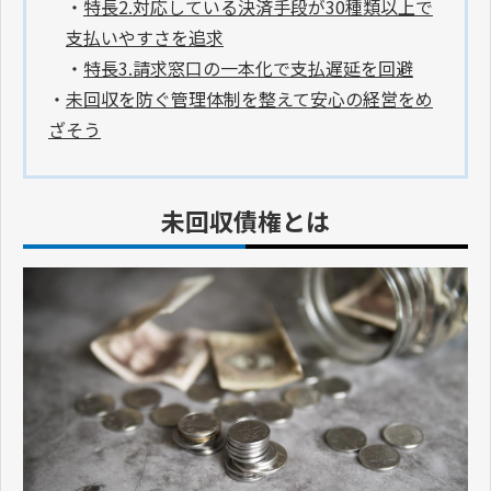
・
特長2.対応している決済手段が30種類以上で
支払いやすさを追求
・
特長3.請求窓口の一本化で支払遅延を回避
・
未回収を防ぐ管理体制を整えて安心の経営をめ
ざそう
未回収債権とは