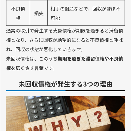
不良債
相手の倒産などで、回収がほぼ不
損失
権
可能
通常の取引で発生する売掛債権が期限を過ぎると滞留債
権となり、さらに回収が絶望的になると不良債権と呼ば
れ、回収の状態が悪化していきます。
未回収債権は、このうち
期限を過ぎた滞留債権や不良債
権を広くさす言葉
です。
未回収債権が発生する3つの理由