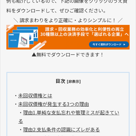
例も紹介しているので、下記の画像をクリックのうえ資
料をダウンロードして、ぜひご確認ください。
＼ 請求まわりをより正確に・よりシンプルに！ ／
▲無料でダウンロードできます！
目次
[非表示]
・
未回収債権とは
・
未回収債権が発生する3つの理由
・
理由1.単純な支払忘れや管理ミスが起きてい
る
・
理由2.支払条件の認識にズレがある