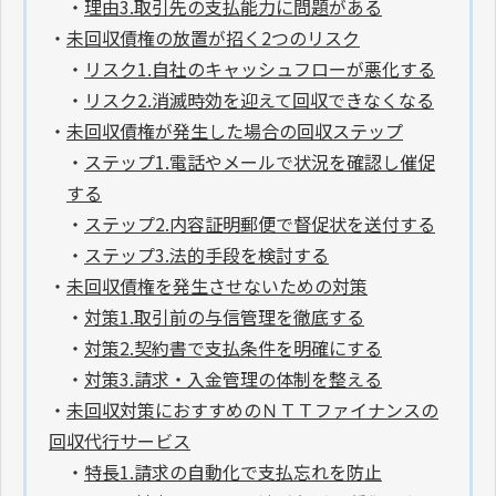
・
理由3.取引先の支払能力に問題がある
・
未回収債権の放置が招く2つのリスク
・
リスク1.自社のキャッシュフローが悪化する
・
リスク2.消滅時効を迎えて回収できなくなる
・
未回収債権が発生した場合の回収ステップ
・
ステップ1.電話やメールで状況を確認し催促
する
・
ステップ2.内容証明郵便で督促状を送付する
・
ステップ3.法的手段を検討する
・
未回収債権を発生させないための対策
・
対策1.取引前の与信管理を徹底する
・
対策2.契約書で支払条件を明確にする
・
対策3.請求・入金管理の体制を整える
・
未回収対策におすすめのＮＴＴファイナンスの
回収代行サービス
・
特長1.請求の自動化で支払忘れを防止