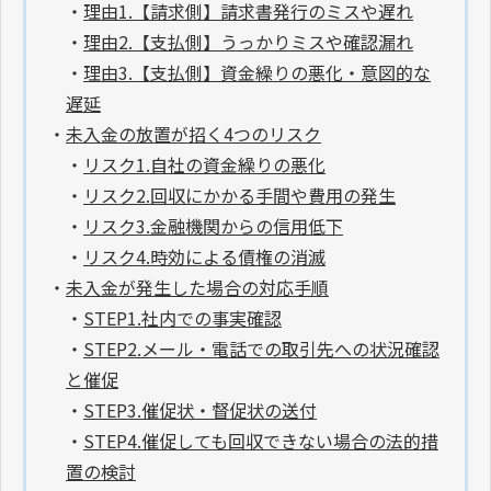
・
理由1.【請求側】請求書発行のミスや遅れ
・
理由2.【支払側】うっかりミスや確認漏れ
・
理由3.【支払側】資金繰りの悪化・意図的な
遅延
・
未入金の放置が招く4つのリスク
・
リスク1.自社の資金繰りの悪化
・
リスク2.回収にかかる手間や費用の発生
・
リスク3.金融機関からの信用低下
・
リスク4.時効による債権の消滅
・
未入金が発生した場合の対応手順
・
STEP1.社内での事実確認
・
STEP2.メール・電話での取引先への状況確認
と催促
・
STEP3.催促状・督促状の送付
・
STEP4.催促しても回収できない場合の法的措
置の検討