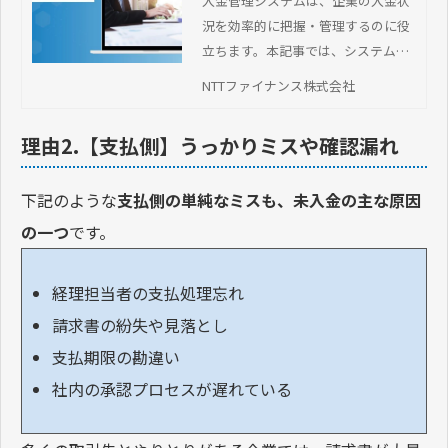
選び方、導入事例を解説
入金管理システムは、企業の入金状
況を効率的に把握・管理するのに役
立ちます。本記事では、システムを
導入するメリットや選び方、おすす
NTTファイナンス株式会社
めのサービスを解説します。
理由2.【支払側】うっかりミスや確認漏れ
下記のような
支払側の単純なミスも、未入金の主な原因
の一つ
です。
経理担当者の支払処理忘れ
請求書の紛失や見落とし
支払期限の勘違い
社内の承認プロセスが遅れている