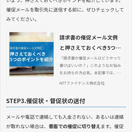
いよう、押さえておくべきポイントを紹介しています。
催促メールを取引先に送信する前に、ぜひチェックして
みてください。
請求書の催促メール文例
と押さえておくべき5つの
ポイントを紹介
「請求書の催促メールはどうやって
書けばいいの？」このようなお悩み
をお持ちの方必見。本記事では、請
求書の催促メール文例や押さえてお
NTTファイナンス株式会社
くべきポイントを解説します。
STEP3.催促状・督促状の送付
メールや電話で連絡しても入金されない、あるいは連絡
が取れない場合は、
書面での催促に切り替え
ます。催促