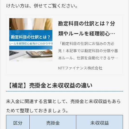
けたい方は、併せてご覧ください。
勘定科目の仕訳とは？分
類やルールを経理初心者
向けにわかりやすく解説
「勘定科目の仕訳にお悩みの方必
見！本記事では勘定科目の分類や基
本ルール、仕訳を自動化できるサー
ビスなどを紹介しています。
NTTファイナンス株式会社
【補足】売掛金と未収収益の違い
未入金に関連する言葉として、売掛金と未収収益もあら
ためて整理しておきましょう。
区分
売掛金
未収収益