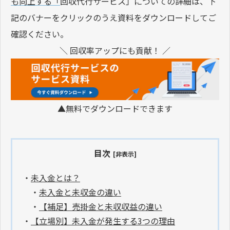
も向上する「
回収代行サービス」についての詳細は、下
記のバナーをクリックのうえ資料をダウンロードしてご
確認ください。
＼ 回収率アップにも貢献！ ／
▲無料でダウンロードできます
目次
[非表示]
・
未入金とは？
・
未入金と未収金の違い
・
【補足】売掛金と未収収益の違い
・
【立場別】未入金が発生する3つの理由