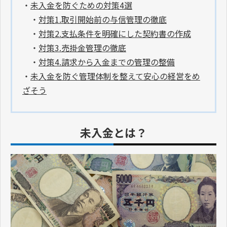
・
未入金を防ぐための対策4選
・
対策1.取引開始前の与信管理の徹底
・
対策2.支払条件を明確にした契約書の作成
・
対策3.売掛金管理の徹底
・
対策4.請求から入金までの管理の整備
・
未入金を防ぐ管理体制を整えて安心の経営をめ
ざそう
未入金とは？