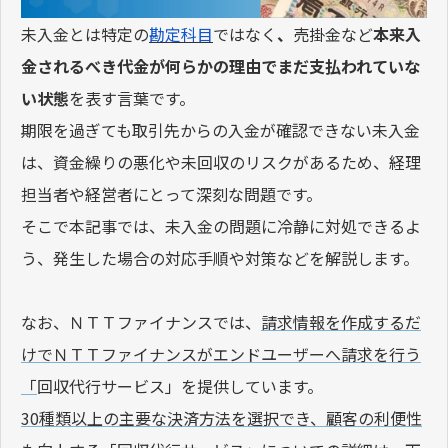
未入金とは特定の
勘定科目
ではなく
、
売掛金など
本来入
金されるべき代金が何らかの理由でまだ支払われていな
い状態
を表す言葉です。
期限を過ぎても取引先からの入金が確認できない未入金
は、資金繰りの悪化や未回収のリスクがあるため、経理
担当者や経営者にとって深刻な問題です。
そこで本記事では、未入金の問題に冷静に対処できるよ
う、発生した場合の対応手順や対策などを解説します。
なお、ＮＴＴファイナンスでは、
請求情報を作成するだ
けでＮＴＴファイナンスがエンドユーザーへ請求を行う
「
回収代行サービス」を提供しています。
30種類以上の主要な決済方法を選択でき、顧客の利便性