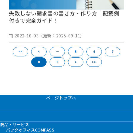
失敗しない請求書の書き方・作り方｜記載例
付きで完全ガイド！
2022-10-03
（更新：
2025-09-11
）
<<
<
…
5
6
7
8
9
>
>>
ページトップへ
商品・サービス
バックオフィスCOMPASS