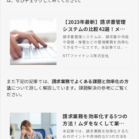
は、ぜひチェックしてみてください。
【2023年最新】請求書管理
システムの比較42選！メリ
ットや選び方も紹介
請求書管理システムは、請求書の作成
や受領・保管などの管理業務を効率化
できるサービスです。本記事では、お
すすめの請求書管理システムや導入メ
NTTファイナンス株式会社
リット、失敗しない選び方などを解説
します。
また下記の記事では、
請求業務でよくある課題と効率化の方
法
について詳しく解説しています。課題解決の参考にご覧く
ださい。
請求業務を効率化する5つの
方法！ムダをなくして業績
を向上させる秘訣
本記事では、請求業務を効率化するた
めのポイントや具体的な5つの方法を