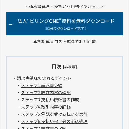
＼請求書管理・支払いを自動化できる！／
▲初期導入コスト無料で利用可能
目次
[非表示]
・
請求書処理の流れとポイント
・
ステップ1.請求書受領
・
ステップ2.請求内容の確認
・
ステップ3.支払い依頼書の作成
・
ステップ4.取引内容の記帳
・
ステップ5.承認を受け支払いを実行
・
ステップ6.支払い完了分の消込処理
・
ステップ7.請求書の保管