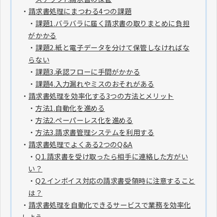
・
請求書処理にまつわる4つの課題
・
課題1.バラバラに届く請求書の取りまとめに負担
がかかる
・
課題2.紙と電子データを分けて保管しなければな
らない
・
課題3.承認フローに手間がかかる
・
課題4.入力漏れやミスのおそれがある
・
請求書処理を効率化する3つの方法とメリット
・
方法1.自動化を進める
・
方法2.ペーパーレス化を進める
・
方法3.請求書管理システムを利用する
・
請求書処理でよくある2つのQ&A
・
Q1.請求書を受け取ったら相手に連絡した方がい
い？
・
Q2.インボイス対応の請求書受領時に注意すること
は？
・
請求書処理を自動化できるサービスで業務を効率化
しよう