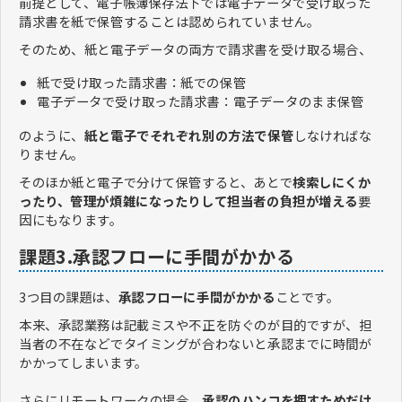
前提として、電子帳簿保存法下では電子データで受け取った
請求書を紙で保管することは認められていません。
そのため、紙と電子データの両方で請求書を受け取る場合、
紙で受け取った請求書：紙での保管
電子データで受け取った請求書：電子データのまま保管
のように、
紙と電子でそれぞれ別の方法で保管
しなければな
りません。
そのほか紙と電子で分けて保管すると、あとで
検索しにくか
ったり、管理が煩雑になったりして担当者の負担が増える
要
因にもなります。
課題3.承認フローに手間がかかる
3つ目の課題は、
承認フローに手間がかかる
ことです。
本来、承認業務は記載ミスや不正を防ぐのが目的ですが、担
当者の不在などでタイミングが合わないと承認までに時間が
かかってしまいます。
さらにリモートワークの場合、
承認のハンコを押すためだけ