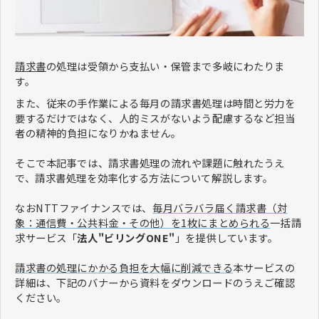
請求書
の処理は受領から支払い・保管まで多岐にわたりま
す。
また、従来の手作業による毎月の請求書処理は時間と労力を
要するだけではなく、人的ミスがないよう配慮するなど担当
者の精神的負担になりかねません。
そこで本記事では、請求書処理の流れや課題に触れたうえ
で、請求書処理を効率化する方法について解説します。
なおNTTファイナンスでは、
毎月バラバラ届く請求書（対
象：通信費・公共料金・その他）を1枚にまとめられる
一括請
求サービス「
法人"ビリングONE"
」を提供しています。
請求書の処理にかかる負担を大幅に削減できる
本サービスの
詳細は、下記のバナーから資料をダウンロードのうえご確認
ください。