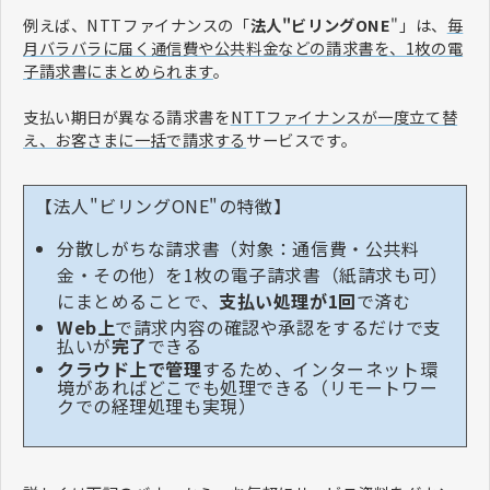
例えば、NTTファイナンスの「
法人"ビリングONE
"」は、
毎
月バラバラに届く通信費や公共料金などの請求書を、1枚の電
子請求書にまとめられます
。
支払い期日が異なる請求書を
NTTファイナンスが一度立て替
え、お客さまに一括で請求する
サービスです。
【法人"ビリングONE"の特徴】
分散しがちな請求書（対象：通信費・公共料
金・その他）を1枚の電子請求書（紙請求も可）
にまとめることで、
支払い処理が1回
で済む
Web上
で請求内容の確認や承認をするだけで支
払いが
完了
できる
クラウド上で管理
するため、インターネット環
境があればどこでも処理できる（リモートワー
クでの経理処理も実現）