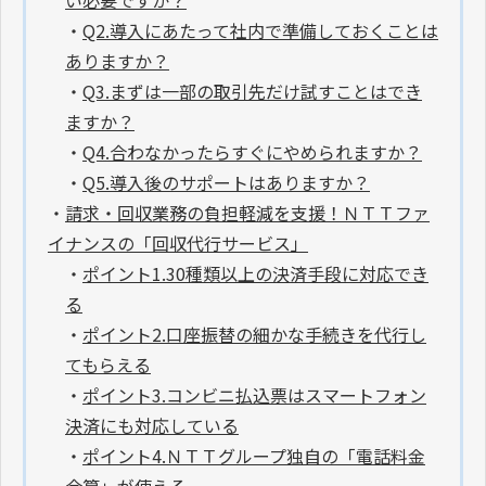
・
Q2.導入にあたって社内で準備しておくことは
ありますか？
・
Q3.まずは一部の取引先だけ試すことはでき
ますか？
・
Q4.合わなかったらすぐにやめられますか？
・
Q5.導入後のサポートはありますか？
・
請求・回収業務の負担軽減を支援！ＮＴＴファ
イナンスの「回収代行サービス」
・
ポイント1.30種類以上の決済手段に対応でき
る
・
ポイント2.口座振替の細かな手続きを代行し
てもらえる
・
ポイント3.コンビニ払込票はスマートフォン
決済にも対応している
・
ポイント4.ＮＴＴグループ独自の「電話料金
合算」が使える