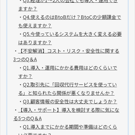
ますか？
・
Q4.使えるのはBtoBだけ？BtoCの少額課金で
も使えますか？
・
Q5.今使っているシステムを大きく変える必要
はありますか？
・
【不安解消】コスト・リスク・安全性に関する
3つのQ＆A
・
Q1.導入・運用にかかる費用はどのくらいで
すか？
・
Q2.取引先に「回収代行サービスを使ってい
る」と知られたら関係が悪くなりませんか？
・
Q3.顧客情報の安全性は大丈夫でしょうか？
・
【導入・サポート】導入を検討する際に気にな
る5つのQ＆A
・
Q1.導入までにかかる期間や準備はどのくら
い必要ですか？