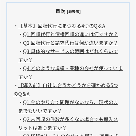
目次
[非表示]
・
【基本】回収代行にまつわる4つのQ＆A
・
Q1.回収代行と債権回収の違いは何ですか？
・
Q2.回収代行と請求代行は何が違いますか？
・
Q3.具体的なサービスの範囲はどれくらいで
すか？
・
Q4.どのような規模・業種の会社が使っていま
すか？
・
【導入前】自社に合うかどうかを確かめる5つ
のQ＆A
・
Q1.今のやり方で問題がないなら、現状のま
までもいいですか？
・
Q2.未回収の件数が多くない場合でも導入メ
リットはありますか？
・
Q3.経理が1〜2人の会社でも導入・運用でき