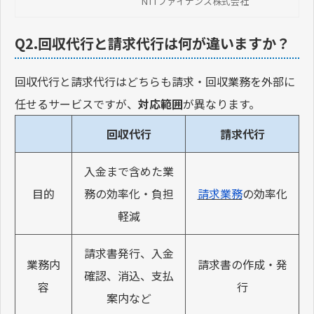
NTTファイナンス株式会社
た場合の対応手順などを解説しま
す。
Q2.回収代行と請求代行は何が違いますか？
回収代行と請求代行はどちらも請求・回収業務を外部に
任せるサービスですが、
対応範囲
が異なります。
回収代行
請求代行
入金まで含めた業
目的
務の効率化・負担
請求業務
の効率化
軽減
請求書発行、入金
業務内
請求書の作成・発
確認、消込、支払
容
行
案内など