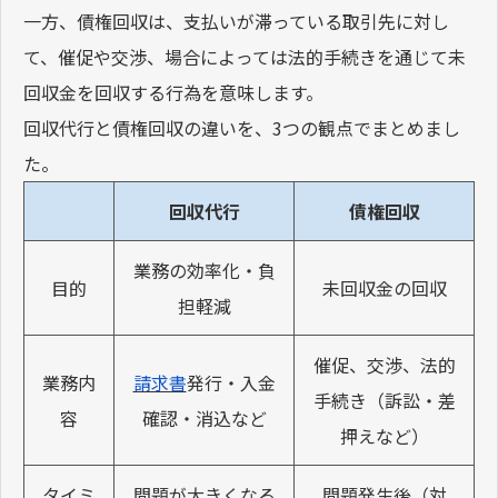
一方、債権回収は、支払いが滞っている取引先に対し
て、催促や交渉、場合によっては法的手続きを通じて未
回収金を回収する行為を意味します。
回収代行と債権回収の違いを、3つの観点でまとめまし
た。
回収代行
債権回収
業務の効率化・負
目的
未回収金の回収
担軽減
催促、交渉、法的
業務内
請求書
発行・入金
手続き（訴訟・差
容
確認・消込など
押えなど）
タイミ
問題が大きくなる
問題発生後（対