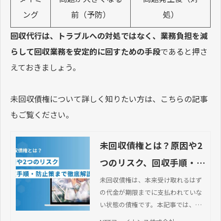
ング
前（予防）
処）
回収代行は、トラブルへの対処ではなく、業務負担を減
らして回収業務を安定的に回すための手段
であると押さ
えておきましょう。
未回収債権について詳しく知りたい方は、こちらの記事
もご覧ください。
未回収債権とは？原因や2
つのリスク、回収手順・防
止策まで徹底解説
未回収債権は、本来受け取れるはず
の代金が期限までに支払われていな
い状態の債権です。本記事では、未
回収が発生する理由や対策、発生し