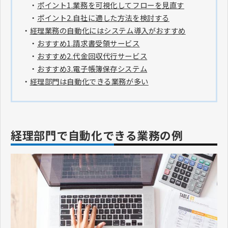
・
ポイント1.業務を可視化してフローを見直す
・
ポイント2.自社に適した方法を検討する
・
経理業務の自動化にはシステム導入がおすすめ
・
おすすめ1.請求書受領サービス
・
おすすめ2.代金回収代行サービス
・
おすすめ3.電子帳簿保存システム
・
経理部門は自動化できる業務が多い
経理部門で自動化できる業務の例