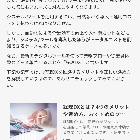
また、法改正に強いシステム/ツールも多いため、法改正があ
った際にもスムーズに対応しやすくなります。
システム/ツールを活用するには、当然ながら導入・運用コス
トを支払わなければなりません。
しかし、自動化による作業効率の向上や人件費カットなどに
より、
システム/ツールを導入したほうがトータルコストを削
減できる
ケースも多いです。
なお、最新のデジタルツールを使って業務フローや従業員体
験などを変革させることを「経理DX」と言います。
下記の記事では、経理DXを推進するメリットや正しい進め方
を解説していますので、あわせてチェックしてみてくださ
い。
経理DXとは？4つのメリット
や進め方、おすすめのツー
ルなど総まとめ
経理DXとは、最新のデジタルツール
を活用して業務フローや従業員体験な
どを変革させることです。本記事で
は、経理DXの概要やメリット・正し