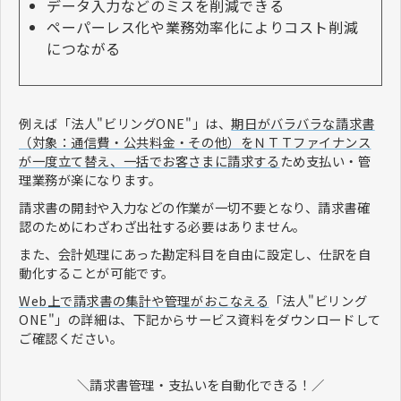
データ入力などのミスを削減できる
ペーパーレス化や業務効率化によりコスト削減
につながる
例えば「法人"ビリングONE"」は、
期日がバラバラな請求書
（対象：通信費・公共料金・その他）をＮＴＴファイナンス
が一度立て替え、一括でお客さまに請求する
ため支払い・管
理業務が楽になります。
請求書の開封や入力などの作業が一切不要となり、請求書確
認のためにわざわざ出社する必要はありません。
また、会計処理にあった勘定科目を自由に設定し、仕訳を自
動化することが可能です。
Web上で請求書の集計や管理がおこなえる
「法人"ビリング
ONE"」の詳細は、下記からサービス資料をダウンロードして
ご確認ください。
＼請求書管理・支払いを自動化できる！／