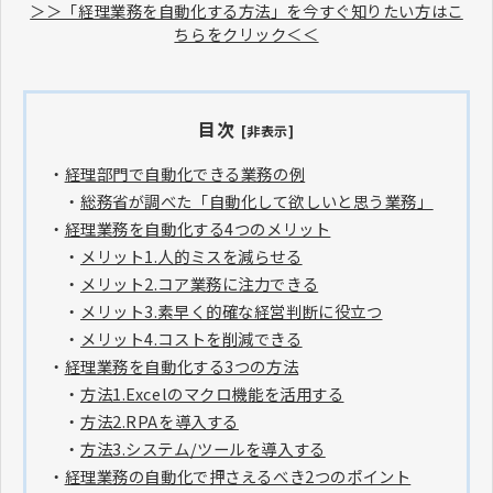
＞＞「経理業務を自動化する方法」を今すぐ知りたい方はこ
ちらをクリック＜＜
目次
[非表示]
・
経理部門で自動化できる業務の例
・
総務省が調べた「自動化して欲しいと思う業務」
・
経理業務を自動化する4つのメリット
・
メリット1.人的ミスを減らせる
・
メリット2.コア業務に注力できる
・
メリット3.素早く的確な経営判断に役立つ
・
メリット4.コストを削減できる
・
経理業務を自動化する3つの方法
・
方法1.Excelのマクロ機能を活用する
・
方法2.RPAを導入する
・
方法3.システム/ツールを導入する
・
経理業務の自動化で押さえるべき2つのポイント