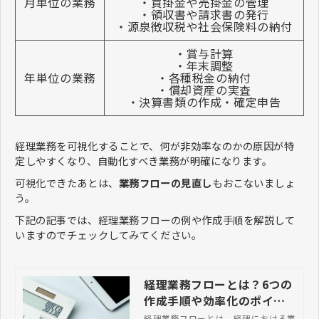
月単位の業務
・買掛金や売掛金の管理
・領収書や請求書の発行
・源泉徴収税や社会保険料の納付
・賞与計算
・年末調整
年単位の業務
・各種税金の納付
・償却資産の実査
・決算書類の作成・確定申告
経理業務を可視化することで、何が非効率なのかの原因が特
定しやすくなり、自動化すべき業務が明確になります。
可視化できたあとは、
業務フローの見直し
もおこないましょ
う。
下記の記事では、経理業務フローの例や作成手順を解説して
いますのでチェックしてみてください。
経理業務フローとは？6つの
作成手順や効率化のポイン
トも紹介
経理業務フローとは、経理における業