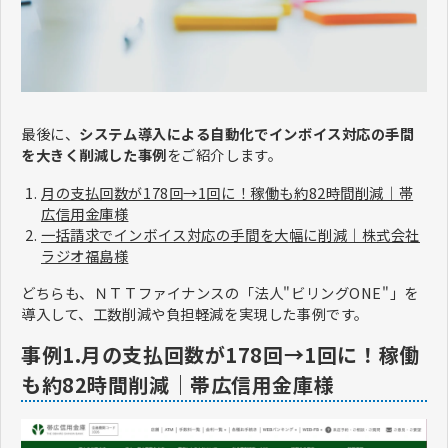
最後に、
システム導入による自動化でインボイス対応の手間
を大きく削減した事例
をご紹介します。
月の支払回数が178回→1回に！稼働も約82時間削減｜帯
広信用金庫様
一括請求でインボイス対応の手間を大幅に削減｜株式会社
ラジオ福島様
どちらも、ＮＴＴファイナンスの「法人"ビリングONE"」を
導入して、工数削減や負担軽減を実現した事例です。
事例1.月の支払回数が178回→1回に！稼働
も約82時間削減｜帯広信用金庫様