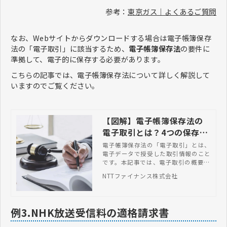
参考：
東京ガス｜よくあるご質問
なお、Webサイトからダウンロードする場合は電子帳簿保存
法の「電子取引」に該当するため、
電子帳簿保存法
の要件に
準拠して、電子的に保存する必要があります。
こちらの記事では、電子帳簿保存法について詳しく解説して
いますのでご覧ください。
【図解】電子帳簿保存法の
電子取引とは？4つの保存要
件や対応方法など完全ガイ
電子帳簿保存法の「電子取引」とは、
電子データで授受した取引情報のこと
ド
です。本記事では、電子取引の概要や
4つの保存要件、具体的な対応方法な
NTTファイナンス株式会社
どを解説します。
例3.NHK放送受信料の適格請求書