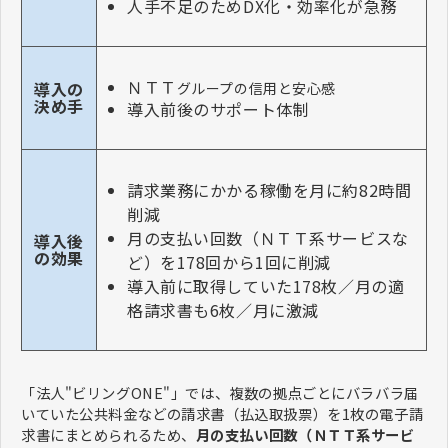
人手不足のためDX化・効率化が急務
ＮＴＴ
導入の
グループの信用と安心感
決め手
導入前後のサポート体制
請求業務にかかる稼働を月に約82時間
削減
月の支払い回数（ＮＴＴ
系サービスな
導入後
の効果
ど）を178回から1回に削減
導入前に取得していた178枚／月の適
格請求書も6枚／月に激減
「法人"ビリングONE"」では、複数の拠点ごとにバラバラ届
いていた公共料金などの請求書（払込取扱票）を1枚の電子請
求書にまとめられるため、
月の支払い回数（ＮＴＴ系サービ