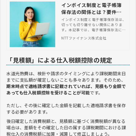
インボイス制度と電子帳簿
保存法の関係とは？要件に
従って保存する方法 | NTT
インボイス制度と電子帳簿保存法は、
切っても切り離せない関係にありま
ファイナンス株式会社
す。本記事では、電子帳簿保存法に則
ったインボイスの保存方法や2つの制
NTTファイナンス株式会社
度の関係などを解説します。
「見積額」による仕入税額控除の規定
水道光熱費は、検針や請求のタイミングにより課税期間末日
までに支払額が確定しないことも多々あります。そのため、
期末時点で適格請求書に記載されていれば、見積もり金額で
あっても仕入税額控除を受けることが可能
です。
ただし、その後に確定した金額を記載した適格請求書を保存
する必要があります。
後日確定した消費税額と、見積額に基づく消費税額が異なる
場合は、差額をその確定した日の属する課税期間における課
税仕入の消費税額に加算・減算して修正しましょう。