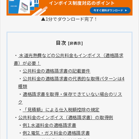
▲1分でダウンロード完了！
目次
[非表示]
・
水道光熱費などの公共料金もインボイス（適格請求
書）が必要！
・
公共料金の適格請求書の記載要件
・
公共料金の適格請求書の代表的な取得パターンは4
種類
・
適格請求書を取得・保存できていない場合のリス
ク
・
「見積額」による仕入税額控除の規定
・
公共料金のインボイス（適格請求書）の取得例
・
例1.水道料金の適格請求書
・
例2.電気・ガス料金の適格請求書