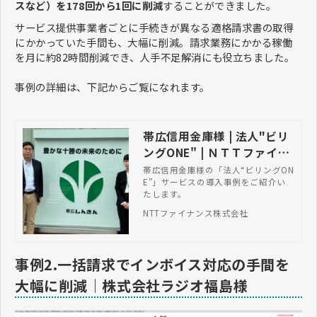
スなど）を178回から1回に削減
することができました。
サービス提供事業者ごとに手続きが異なる適格請求書の取得
にかかっていた手間も、大幅に削減。請求業務にかかる稼働
を月に約82時間削減でき、人手不足解消にも役立ちました。
事例の詳細は、下記からご覧になれます。
帯広信用金庫様 | 法人"ビリ
ングONE" | ＮＴＴファイナ
ンス株式会社
帯広信用金庫様の「法人“ビリングON
E”」サービスの導入事例をご紹介い
たします。
NTTファイナンス株式会社
事例2.一括請求でインボイス対応の手間を
大幅に削減｜株式会社ラジオ福島様