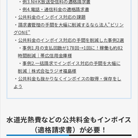
・
例3.NHK放送受信料の適格請求書
・
例4.電話・通信料金の適格請求書
・
公共料金のインボイス対応の課題
・
請求書管理の手間を大幅に削減するなら法人"ビリン
グONE"
・
公共料金のインボイス対応の手間を削減した事例2選
・
事例1.月の支払回数が178回→1回に！稼働も約82
時間削減｜帯広信用金庫様
・
事例2.一括請求でインボイス対応の手間を大幅に
削減｜株式会社ラジオ福島様
・
公共料金も抜かりなくインボイスの取得・保存をし
よう
水道光熱費などの公共料金もインボイス
（適格請求書）が必要！