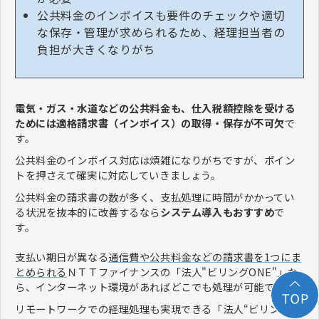
公共料金のインボイスも要件のチェックや適切
な保存・管理が求められるため、経理担当者の
負担が大きくなりがち
電気・ガス・水道などの公共料金も、仕入税額控除を受ける
ためには適格請求書（インボイス）の取得・保存が不可欠
で
す。
公共料金のインボイス対応は煩雑になりがちですが、ポイン
トを押さえて確実に対応していきましょう。
公共料金の請求書の数が多く、支払処理に時間がかかってい
る状況を抜本的に改善するなら
システム導入もおすすめ
で
す。
支払い期日が異なる
通信費や公共料金などの請求書を1つにま
とめられる
ＮＴＴファイナンスの「法人"ビリングONE"」な
ら、インターネット環境があればどこでも処理が可能です。
リモートワークでの経理処理も実現できる「法人“ビリング